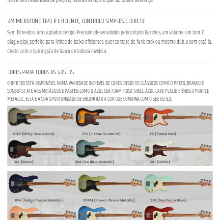
Isso é raro nesta faixa de preço e, francamente, é o que faz toda a diferença.
UM MICROFONE TIPO P EFICIENTE, CONTROLO SIMPLES E DIRETO
Sem floreados: um captador de tipo Precision desenvolvido pelo próprio Bacchus, um volume, um tom. É
plug & play, perfeito para linhas de baixo eficientes, quer se trate de funk, rock ou mesmo dub. O som está lá,
direto, com o típico grão de baixo de bobina dividida.
CORES PARA TODOS OS GOSTOS
O BPB-1DX ESTÁ DISPONÍVEL NUMA VARIEDADE INCRÍVEL DE CORES, DESDE OS CLÁSSICOS COMO O PRETO, BRANCO E
SUNBURST ATÉ AOS METÁLICOS E PASTÉIS COMO O AZUL SEA FOAM, ROSA SHELL, AZUL LAKE PLACID E ÍNDIGO PURPLE
METALLIC. ESTA É A SUA OPORTUNIDADE DE ENCONTRAR A COR QUE COMBINA COM O SEU ESTILO.