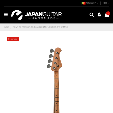
Português PT
EUR €
0
Início
Baixo de precisão de 4 cordas BACCHUS BPB-1DX RSM/M
Em promoção!