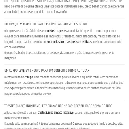
com especificações modernas concebidas para os baixistas de hoje. Parte da gama Universe Series, este
baixo de entrada de gama oferece uma tocabilidade incrível para o seu preço, beneficiando da experiência
acumulada da Bacchus em modelos construídos à mão.
UM BRAÇO EM MAPLE TORRADO: ESTÁVEL, AGRADÁVEL E SONORO
O braço e a escala são fabricados em
roasted maple
. Esta madeira foi aquecida a uma temperatura
elevada para eliminar a humidade e as impurezas. O resultado: maior estabilidade, menos distorção ao
longo do tempo e, acima de tudo, um
som mais seco, mais preciso e reativo
, semelhante ao encontrado
em baixos antigos.
O toque é soberbo: é seco, rápido sob os dedos e, visualmente, o grão da madeira é simplesmente
magnífico.
UM CORPO LEVE EM CHOUPO PARA UM CONFORTO ÓTIMO AO TOCAR
O corpo é feito de
choupo
, uma madeira conhecida pela sua leveza e equilíbrio tonal. Nem demasiado
médio nem demasiado oco, o choupo proporciona uma base sonora neutra que permite que o pickup tipo
P se expresse plenamente. É também uma madeira que não se cansa muito quando tocada de pé, ideal
para ensaios longos ou actuações ao vivo.
TRASTES EM AÇO INOXIDÁVEL E TARRAXAS REFINADAS: TOCABILIDADE ACIMA DE TUDO
A Bacchus não está a brincar:
trastes jumbo em aço inoxidável
para uma vida útil extra longa e um som
mais brilhante e limpo.
E aquele salto sem calcanhar? Não nos cansamos de a usar! O acesso aos agudos é fluido e desobstruído.