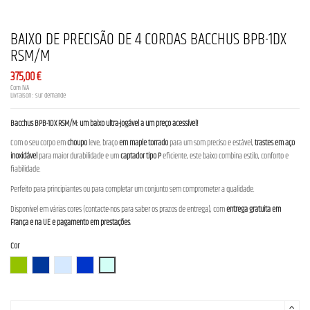
BAIXO DE PRECISÃO DE 4 CORDAS BACCHUS BPB-1DX
RSM/M
375,00 €
Com IVA
Livraison : sur demande
Bacchus BPB-1DX RSM/M: um baixo ultra-jogável a um preço acessível!
Com o seu corpo em
choupo
leve, braço
em maple torrado
para um som preciso e estável,
trastes em aço
inoxidável
para maior durabilidade e um
captador tipo P
eficiente, este baixo combina estilo, conforto e
fiabilidade.
Perfeito para principiantes ou para completar um conjunto sem comprometer a qualidade.
Disponível em várias cores (contacte-nos para saber os prazos de entrega), com
entrega gratuita em
França e na UE e pagamento em prestações
.
Cor
FGRM (French Green Metallic)
GB-B (Galaxy Blue Burst)
IBM (Ice Blue Metallic)
IPM (Indigo Purple Metallic)
SFB (Sea Foam Blue)