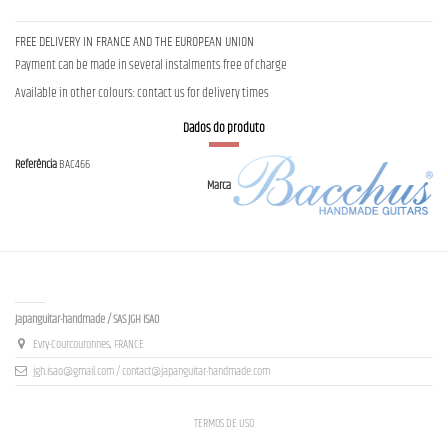
FREE DELIVERY IN FRANCE AND THE EUROPEAN UNION
Payment can be made in several instalments free of charge
Available in other colours: contact us for delivery times
Dados do produto
Referência
BAC466
Marca
Contact us
Japanguitar-handmade / SAS JGH ISAO
Evry-Courcouronnes, FRANCE
jgh.isao@gmail.com / contact@japanguitar-handmade.com
TERMOS DE USO