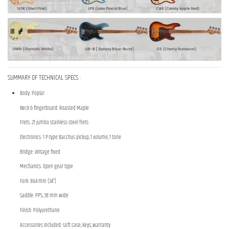
SUMMARY OF TECHNICAL SPECS
:
Body: Poplar
Neck & fingerboard: Roasted Maple
Frets: 21 jumbo stainless steel frets
Electronics: 1 P-type Bacchus pickup, 1 volume, 1 tone
Bridge: Vintage fixed
Mechanics: Open gear type
Fork: 864 mm (34")
Saddle: PPS, 38 mm wide
Finish: Polyurethane
Accessories included: soft case, keys, warranty