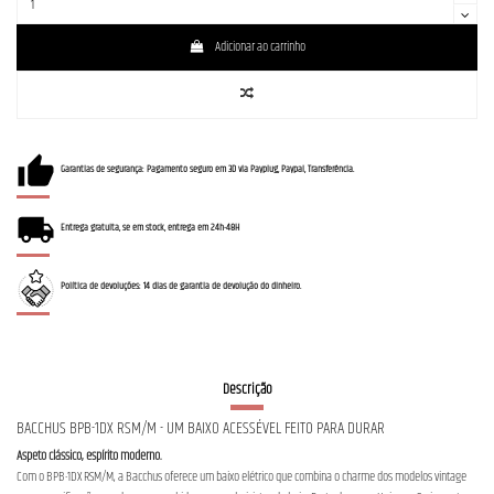
Adicionar ao carrinho
Garantias de segurança: Pagamento seguro em 3D via Payplug, Paypal, Transferência.
Entrega gratuita, se em stock, entrega em 24h-48H
Política de devoluções: 14 dias de garantia de devolução do dinheiro.
Descrição
BACCHUS BPB-1DX RSM/M - UM BAIXO ACESSÍVEL FEITO PARA DURAR
Aspeto clássico, espírito moderno.
Com o BPB-1DX RSM/M, a Bacchus oferece um baixo elétrico que combina o charme dos modelos vintage