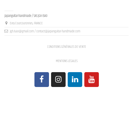
Contact us
Japanguitar-handmade / SAS JGH ISAO
Evry-Courcouronnes, FRANCE
jgh.isao@gmail.com / contact@japanguitar-handmade.com
CONDITIONS GÉNÉRALES DE VENTE
MENTIONS LÉGALES