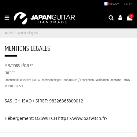
Français
EUR €
0
Accueil
Mentions légales
MENTIONS LÉGALES
MENTIONS LÉGALES
CRÉDITS
Propriété de la société JGH ISAO représentée par Denis DUPUY / Conception - Réalisation:
Stéphane Demay -
Maxime Basset
SAS JGH ISAO / 
SIRET: 98326365800012
Hébergement: O2SWITCH https://www.o2switch.fr/