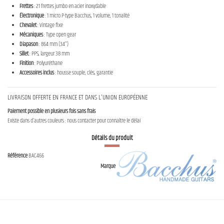
Frettes
: 21 frettes jumbo en acier inoxydable
Électronique
: 1 micro P-type Bacchus, 1 volume, 1 tonalité
Chevalet
: Vintage fixe
Mécaniques
: Type open gear
Diapason
: 864 mm (34")
Sillet
: PPS, largeur 38 mm
Finition
: Polyuréthane
Accessoires inclus
: housse souple, clés, garantie
LIVRAISON OFFERTE EN FRANCE ET DANS L'UNION EUROPÉENNE
Paiement possible en plusieurs fois sans frais
Existe dans d'autres couleurs : nous contacter pour connaître le délai
Détails du produit
Référence
BAC466
Marque
Contact us