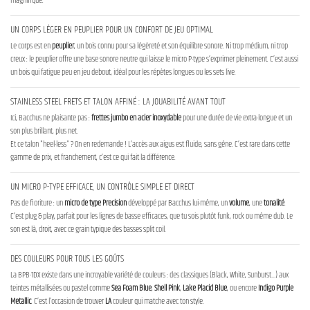
magnifique.
UN CORPS LÉGER EN PEUPLIER POUR UN CONFORT DE JEU OPTIMAL
Le corps est en
peuplier
, un bois connu pour sa légèreté et son équilibre sonore. Ni trop médium, ni trop
creux : le peuplier offre une base sonore neutre qui laisse le micro P-type s’exprimer pleinement. C’est aussi
un bois qui fatigue peu en jeu debout, idéal pour les répètes longues ou les sets live.
STAINLESS STEEL FRETS ET TALON AFFINÉ : LA JOUABILITÉ AVANT TOUT
Ici, Bacchus ne plaisante pas :
frettes jumbo en acier inoxydable
pour une durée de vie extra-longue et un
son plus brillant, plus net.
Et ce talon "heel-less" ? On en redemande ! L’accès aux aigus est fluide, sans gêne. C’est rare dans cette
gamme de prix, et franchement, c’est ce qui fait la différence.
UN MICRO P-TYPE EFFICACE, UN CONTRÔLE SIMPLE ET DIRECT
Pas de fioriture : un
micro de type Precision
développé par Bacchus lui-même, un
volume
, une
tonalité
.
C’est plug & play, parfait pour les lignes de basse efficaces, que tu sois plutôt funk, rock ou même dub. Le
son est là, droit, avec ce grain typique des basses split coil.
DES COULEURS POUR TOUS LES GOÛTS
La BPB-1DX existe dans une incroyable variété de couleurs : des classiques (Black, White, Sunburst…) aux
teintes métallisées ou pastel comme
Sea Foam Blue
,
Shell Pink
,
Lake Placid Blue
, ou encore
Indigo Purple
Metallic
. C’est l’occasion de trouver
LA
couleur qui matche avec ton style.