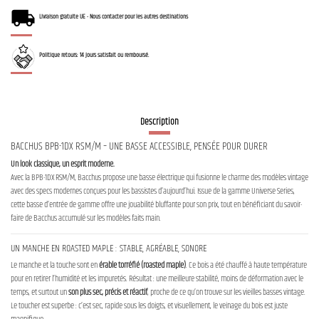
Livraison gratuite UE - Nous contacter pour les autres destinations
Politique retours: 14 jours satisfait ou remboursé.
Description
BACCHUS BPB-1DX RSM/M – UNE BASSE ACCESSIBLE, PENSÉE POUR DURER
Un look classique, un esprit moderne.
Avec la BPB-1DX RSM/M, Bacchus propose une basse électrique qui fusionne le charme des modèles vintage
avec des specs modernes conçues pour les bassistes d’aujourd’hui. Issue de la gamme Universe Series,
cette basse d’entrée de gamme offre une jouabilité bluffante pour son prix, tout en bénéficiant du savoir-
faire de Bacchus accumulé sur les modèles faits main.
UN MANCHE EN ROASTED MAPLE : STABLE, AGRÉABLE, SONORE
Le manche et la touche sont en
érable torréfié (roasted maple)
. Ce bois a été chauffé à haute température
pour en retirer l’humidité et les impuretés. Résultat : une meilleure stabilité, moins de déformation avec le
temps, et surtout un
son plus sec, précis et réactif
, proche de ce qu’on trouve sur les vieilles basses vintage.
Le toucher est superbe : c’est sec, rapide sous les doigts, et visuellement, le veinage du bois est juste