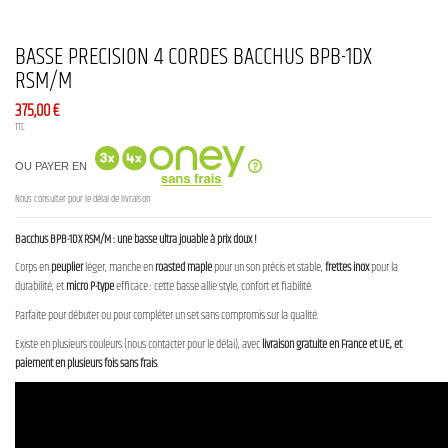
BASSE PRECISION 4 CORDES BACCHUS BPB-1DX
RSM/M
375,00 €
TTC
OU PAYER EN
Nous consulter pour le délai de livraison
Bacchus BPB-1DX RSM/M : une basse ultra jouable à prix doux !
Corps en
peuplier
léger, manche en
roasted maple
pour un son précis et stable,
frettes inox
pour la
durabilité, et
micro P-type
efficace : cette basse allie style, confort et fiabilité.
Parfaite pour débuter ou pour compléter un set sans compromis sur la qualité.
Existe en plusieurs couleurs (nous contacter pour le délai), avec
livraison gratuite en France et UE, et
paiement en plusieurs fois sans frais
.