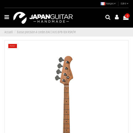
Français
EUR €
0
Accueil
Basse precision 4 cordes BACCHUS BPB-1DX RSM/M
Promo !