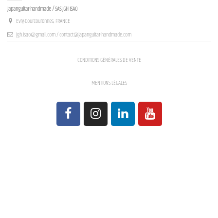
Japanguitar-handmade / SAS JGH ISAO
Evry-Courcouronnes, FRANCE
jgh.isao@gmail.com / contact@japanguitar-handmade.com
CONDITIONS GÉNÉRALES DE VENTE
MENTIONS LÉGALES