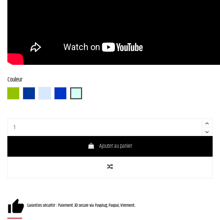
Couleur
FGRM (French Green Metallic)
GB-B (Galaxy Blue Burst)
IBM (Ice Blue Metallic)
IPM (Indigo Purple Metallic)
SFB (Sea Foam Blue)
Ajouter au panier
Garanties sécurité : Paiement 3D secure via Payplug, Paypal, Virement.