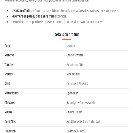
Headway et Seventy Seven, nous nous portons garants de cette exigence.
Livraison offerte
en France et dans l'Union Européenne (autres destinations, nous consulter).
Paiement en plusieurs fois sans frais
disponible.
Ce modèle est disponible en plusieurs coloris (Blue, Red, Brown, Charcoal Gray).
Détails du produit
Corps
Nyatoh
Manche
Erable torréfié
Touche
Erable torréfié
Frettes
Nickel Silver
Sillet
Graphtech®TUSQ XL
Mécaniques
Opengear
Chevalet
JB bridge w/ brass saddle
Micros
Original JB set
Contrôles
2Vol,1Tone (Pull up Turbo SW)
Diapason
864mm(34inch)