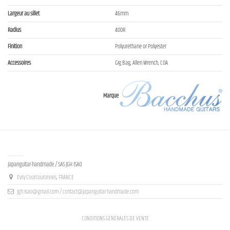
Largeur au sillet
46mm
Radius
400R
Finition
Polyurethane or Polyester
Accessoires
Gig Bag, Allen Wrench, COA
Marque
Contact us
Japanguitar-handmade / SAS JGH ISAO
Evry-Courcouronnes, FRANCE
jgh.isao@gmail.com / contact@japanguitar-handmade.com
CONDITIONS GÉNÉRALES DE VENTE