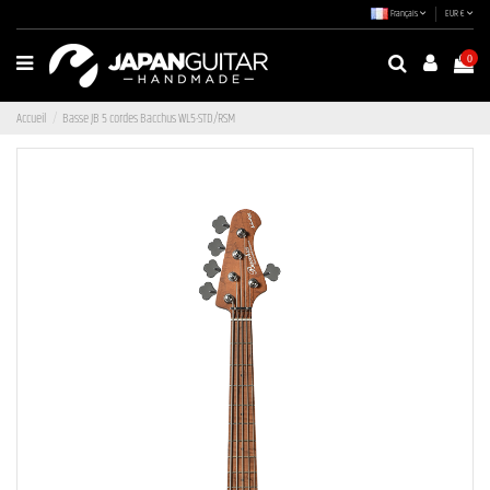
Français
EUR €
0
Accueil
Basse JB 5 cordes Bacchus WL5-STD/RSM