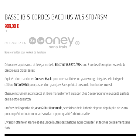
BASSE JB 5 CORDES BACCHUS WL5-STD/RSM
909,00 €
TTC
OU PAYER EN
Nous consulter pour le délai de livraison
Découvrez la puissance et l'élégance de la
Bacchus WL5-STD/RSM
, une 5 cordes d'exception issue de la
prestigieuse Global Series.
Équipée d'un manche en
Roasted Maple
pour une stabilité et un grain vintage inégalés, elle intègre le
célèbre
Turbo Switch
pour passer d'un grain Jazz Bass précis à un son de humbucker massif.
Chaque instrument est inspecté et réglé manuellement au Japon chez Deviser pour une jouabilité parfaite
dès la sortie du carton.
Profitez de l'expertise de
JapanGuitar-Handmade
, spécialiste de la lutherie nippone depuis plus de 12 ans,
pour acquérir un instrument artisanal au rapport qualité/prix imbattable.
Livraison offerte en France et en Europe (autres destinations, nous consulter) et facilités de paiement sans
frais.