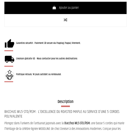
Ajouter au panier
Garanties sécurité : Paiement 3D secure via Payplug, Paypal, Virement.
Livraison gratuite UE - Nous contacter pour les autres destinations
Politique retours: 14 jours satisfait ou remboursé.
Description
BACCHUS WL5-STD/RSM : L'EXCELLENCE DU ROASTED MAPLE AU SERVICE D'UNE 5 CORDES
POLYVALENTE
Plongez dans l'univers de l'artisanat japonais avec la
Bacchus WL5-STD/RSM
, une basse 5 cordes qui marie
l'héritage de la célèbre lignée WOODLINE de chez Deviser à des innovations modernes. Conçue pour les