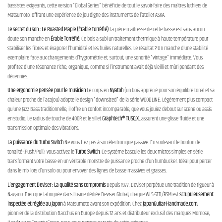
bassistes exigeants, cette version "Global Series" bénéficie de tout le savoir-faire des maîtres luthiers de
Matsumoto, offrant une expérience de jeu digne des instruments de l'atelier ASKA.
Le secret du son : Le Roasted Maple (Érable Torréfié)
La pièce maîtresse de cette basse est sans aucun
doute son manche en
Érable Torréfié
. Ce bois a subi un traitement thermique à haute température pour
stabiliser les fibres et évaporer l'humidité et les huiles naturelles. Le résultat ? Un manche d'une stabilité
exemplaire face aux changements d'hygrométrie et, surtout, une sonorité "vintage" immédiate. Vous
profitez d'une résonance riche, organique, comme si l'instrument avait déjà vieilli et mûri pendant des
décennies.
Une ergonomie pensée pour le musicien
Le corps en
Nyatoh
(un bois apprécié pour son équilibre tonal et sa
chaleur proche de l'acajou) adopte le design "downsized" de la série WOODLINE. Légèrement plus compact
qu'une Jazz Bass traditionnelle, il offre un confort incomparable, que vous jouiez debout sur scène ou assis
en studio. Le radius de touche de 400R et le sillet
Graphtech® TUSQ XL
assurent une glisse fluide et une
transmission optimale des vibrations.
La puissance du Turbo Switch
Ne vous fiez pas à son électronique passive. En soulevant le bouton de
tonalité (Push/Pull), vous activez le
Turbo Switch
. Ce système bascule les deux micros simples en série,
transformant votre basse en un véritable monstre de puissance proche d'un humbucker. Idéal pour percer
dans le mix lors d'un solo ou pour envoyer des lignes de basse massives et grasses.
L'engagement Deviser : La qualité sans compromis
Depuis 1977, Deviser perpétue une tradition de rigueur à
Nagano. Bien que fabriquée dans l'usine dédiée Deviser Global, chaque WL5-STD/RSM est
scrupuleusement
inspectée et réglée au Japon
à Matsumoto avant son expédition. Chez
JapanGuitar-Handmade.com
,
pionnier de la distribution Bacchus en Europe depuis 12 ans et distributeur exclusif des marques Momose,