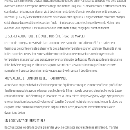
Plongez dans l'histoire de Deviser, maison légendaire fondée en 1977 à Nagano, au Japon. Née de la passion
d’artisans luthiers d'exception, Deviser a forgé son identité unique au fil des décennies, s'affranchissant des
standards américains pour donner vie à des instruments dotés d'une âme et d'une sonorité propres. La
Bacchus BJB-1-RSM/M est l'héritière directe de ce savoir-faire rigoureux. Conçue selon un cahier des charges
strict, chaque basse subit une inspection finale minutieuse au centre technique Deviser de Matsumoto
avant de vous rejoindre. C'est l'assurance d'un instrument fiable, conçu pour durer et inspirer.
LE SECRET ACOUSTIQUE : L'ÉRABLE TORRÉFIÉ (ROASTED MAPLE)
Le cœur de cette Jazz Bass réside dans son manche et sa touche en Érable Torréfié. Ce traitement
thermique de pointe consiste à chauffer le bois à haute température pour en volatiliser l'humidité et les
huiles naturelles. Le résultat ? Une stabilité structurelle à toute épreuve face aux changements de
température, mais surtout une signature sonore transfigurée. Le Roasted Maple apporte une résonance
riche, boisée et organique, offrant ce claquant naturel et ce sustain chaleureux que l'on ne retrouve
normalement que sur des instruments vintage ayant vieilli pendant des décennies.
POLYVALENCE ET CONFORT DE JEU TRADITIONNEL
Associé à un corps en bois dur sélectionné pour son équilibre acoustique, le manche offre un profil d'une
fluidité remarquable avec une largeur au sillet fine de 38 mm, idéale pour enchaîner les lignes de basse
confortablement. Côté électronique, l'essentiel est là : deux micros simples
Original J Single Type
pilotés par
une configuration classique à 2 volumes et 1 tonalité. Du growl feutré du micro manche pour le blues, au
claquant incisif du micro chevalet pour le slap ou le rock, cette JB s'adapte immédiatement à votre
dynamique de jeu.
UN LOOK VINTAGE IRRÉSISTIBLE
Bacchus soigne les détails pour le plaisir des yeux. Le contraste entre les teintes ambrées du manche