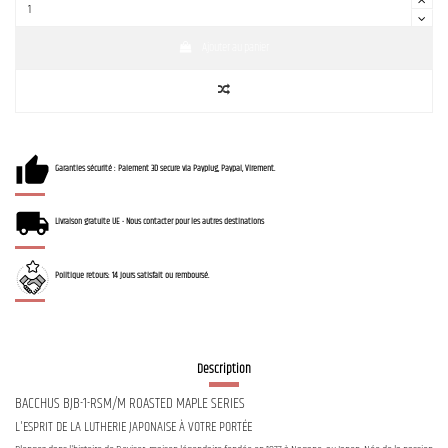
Ajouter au panier
Garanties sécurité : Paiement 3D secure via Payplug, Paypal, Virement.
Livraison gratuite UE - Nous contacter pour les autres destinations
Politique retours: 14 jours satisfait ou remboursé.
Description
BACCHUS BJB-1-RSM/M ROASTED MAPLE SERIES
L'ESPRIT DE LA LUTHERIE JAPONAISE À VOTRE PORTÉE