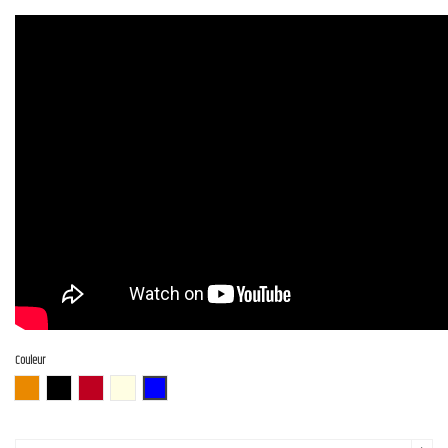
Couleur
3TS (3 Tone Sunburst)
BLK (Black)
CAR (Candy Apple Red)
OWH (Olympic White)
DLPB