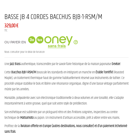
BASSE JB 4 CORDES BACCHUS BJB-1-RSM/M
329,00 €
TTC
OU PAYER EN
Nous consulter pour le délai de livraison
Une
Jazz Bass
authentique, transcendée par le savoir-faire historique de la maison japonaise
Deviser
.
Cette
Bacchus BJB-1-RSM/M
bouscule les standards en intégrant un manche en
Érable Torréfié
(Roasted
Maple), un traitement thermique haut de gamme habituellement réservé aux instruments de luthier. Ce
procédé unique stabilise le bois et libère une résonance organique, digne d'une basse vintage parfaitement
mûrie par les années.
Maniable, polyvalente avec son électronique traditionnelle à deux volumes et une tonalité, elle s'adapte
instantanément à votre groove, quel que soit votre style de prédilection.
Son esthétique est sublimée par un pickguard rétro et des finitions soignées, inspectées au centre
technique de
Matsumoto
au Japon. Un instrument d’artisan accessible, prêt à vibrer entre vos mains.
Profitez de la
livraison offerte en Europe (autres destinations, nous consulter) et d’un paiement échelonné
sans frais
.