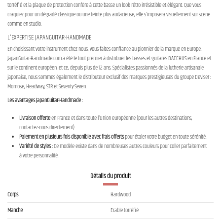
torréfié et la plaque de protection confère à cette basse un look rétro irrésistible et élégant. Que vous
craquiez pour un dégradé classique ou une teinte plus audacieuse, elle s'imposera visuellement sur scène
comme en studio.
L'EXPERTISE JAPANGUITAR-HANDMADE
En choisissant votre instrument chez nous, vous faites confiance au pionnier de la marque en Europe.
JapanGuitar-Handmade.com a été le tout premier à distribuer les basses et guitares BACCHUS en France et
sur le continent européen, et ce, depuis plus de 12 ans. Spécialistes passionnés de la lutherie artisanale
japonaise, nous sommes également le distributeur exclusif des marques prestigieuses du groupe Deviser :
Momose, Headway, STR et Seventy Seven.
Les avantages JapanGuitar-Handmade :
Livraison offerte
en France et dans toute l'Union européenne (pour les autres destinations,
contactez-nous directement).
Paiement en plusieurs fois disponible avec frais offerts
pour étaler votre budget en toute sérénité.
Variété de styles :
Ce modèle existe dans de nombreuses autres couleurs pour coller parfaitement
à votre personnalité.
Détails du produit
Corps
Hardwood
Manche
Erable torréfié