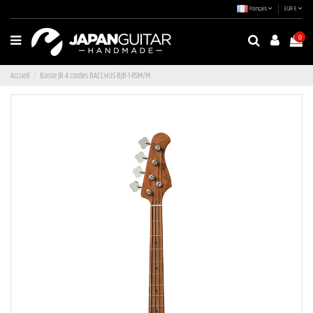
Français
EUR €
0
Accueil
Basse JB 4 cordes BACCHUS BJB-1-RSM/M