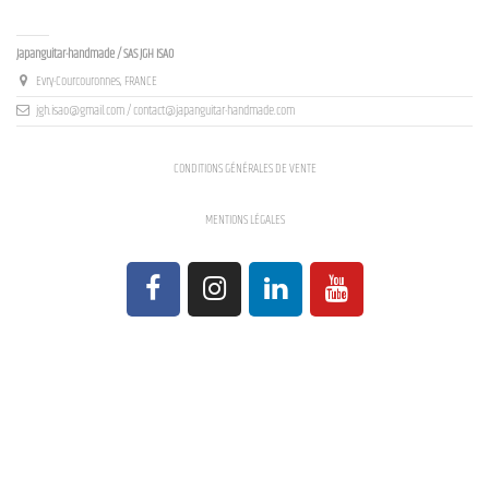
Contact us
Japanguitar-handmade / SAS JGH ISAO
Evry-Courcouronnes, FRANCE
jgh.isao@gmail.com / contact@japanguitar-handmade.com
CONDITIONS GÉNÉRALES DE VENTE
MENTIONS LÉGALES