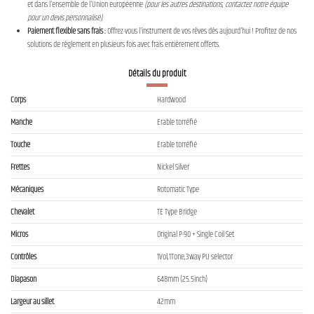
et dans l'ensemble de l'Union européenne
(pour les autres destinations, contactez notre équipe
pour un devis personnalisé)
.
Paiement flexible sans frais :
Offrez-vous l'instrument de vos rêves dès aujourd'hui ! Profitez de nos
solutions de règlement en plusieurs fois avec frais entièrement offerts.
Détails du produit
Corps
Hardwood
Manche
Erable torréfié
Touche
Erable torréfié
Frettes
Nickel Silver
Mécaniques
Rotomatic Type
Chevalet
TE Type Bridge
Micros
Original P-90 + Single Coil Set
Contrôles
1Vol,1Tone,3way PU selector
Diapason
648mm (25.5inch)
Largeur au sillet
42mm