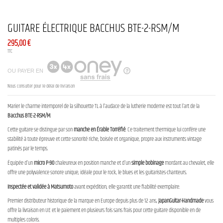
GUITARE ÉLECTRIQUE BACCHUS BTE-2-RSM/M
295,00 €
TTC
OU PAYER EN
Nous consulter pour le délai de livraison
Marier le charme intemporel de la silhouette TL à l’audace de la lutherie moderne est tout l'art de la
Bacchus BTE-2-RSM/M
.
Cette guitare se distingue par son
manche en Érable Torréfié
. Ce traitement thermique lui confère une
stabilité à toute épreuve et cette sonorité riche, boisée et organique, propre aux instruments vintage
patinés par le temps.
Équipée d'un
micro P-90
chaleureux en position manche et d'un
simple bobinage
mordant au chevalet, elle
offre une polyvalence sonore unique, idéale pour le rock, le blues et les guitaristes-chanteurs.
Inspectée et validée à Matsumoto
avant expédition, elle garantit une fiabilité exemplaire.
Premier distributeur historique de la marque en Europe depuis plus de 12 ans,
JapanGuitar-Handmade
vous
offre la livraison en UE et le paiement en plusieurs fois sans frais pour cette guitare disponible en de
multiples coloris.