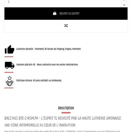
Ajouter au panier
Garanties sécurité : Paiement 3D secure via Payplug, Paypal, Virement.
Livraison gratuite UE - Nous contacter pour les autres destinations
Politique retours: 14 jours satisfait ou remboursé.
Description
BACCHUS BTE-2-RSM/M – L'ESPRIT TL REVISITÉ PAR LA HAUTE LUTHERIE JAPONAISE
UNE ICÔNE INTEMPORELLE AU CŒUR DE L'INNOVATION