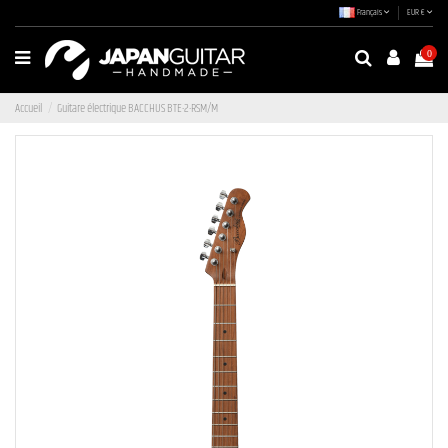
Français
EUR €
0
Accueil
Guitare électrique BACCHUS BTE-2-RSM/M