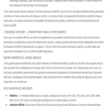
bobinage classique, plus articulé qu'un double, il apporte une rondeur veloutée, un coffre texturé et
une épaisseur harmonique remarquable.
C'est cette assise sonore unique, à la fois charnue et définie, qui en fait la monture préférée des guitaristes-
chanteurs et des amoureux des beaux crunchs. Le corps en bois (
Hardwood
) sélectionné soutient chaque
note avec un sustain naturel et un équilibre de fréquences parfait, sublimé par un vernis protecteur de
haute qualité.
L'EXIGENCE DEVISER : L'INSPECTION FINALE À MATSUMOTO
Bien que ce modèle affiche un tarif incroyablement accessible, il bénéficie de l'ADN et du sérieux de la
manufacture japonaise. Avant de traverser les océans, chaque guitare fait une escale obligatoire au centre
technique DEVISER à Matsumoto, au Japon. C’est là, entre les mains d'artisans experts, qu'elle subit une
inspection drastique et un contrôle qualité rigoureux.
NOTRE EXPERTISE À VOTRE SERVICE
Chez JapanGuitar-Handmade.com, notre histoire est intimement liée à celle de DEVISER. Nous avons été le
tout premier site à distribuer la marque BACCHUS en France et en Europe, et ce depuis plus de 12 ans. En
tant que spécialistes passionnés des guitares artisanales japonaises et distributeur exclusif des marques
Momose, Headway, STR et Seventy Seven, nous sélectionnons le meilleur de la lutherie nippone pour vous
l'apporter sur un plateau.
VOS AVANTAGES EXCLUSIFS
Finitions :
Ce modèle existe dans un large catalogue de coloris (PTL-SOB, 3TS, BLK, CAR, DLPB, OWH,
BBD, SLPK, SFG) pour correspondre parfaitement à votre style sur scène.
Livraison offerte :
Nous vous offrons les frais de port pour toute livraison en France métropolitaine