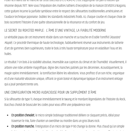
Poser les mains sur le manche de cette Bacchus BTE-2-RSM/M, c'est s'approprier un pan d'histoire qui
résonne depuis 1977. Née sous l'impulsion des maîtres luthiers d'exception de la maison DEVISER à Nagano,
cette guitare incarne la parfaite symbiose entre le respect des silhouettes traditionnelles américaines et
l'audace technique japonaise. Oubliez les standards industriels froids. Ici, chaque courbe et chaque choix de
bois racontent l'histoire d'une quête obsessionnelle de la résonance et du confort de jeu.
LE SECRET DU ROASTED MAPLE : L'ÂME D'UNE VINTAGE, LA FIABILITÉ MODERNE
Le véritable joyau de cet instrument réside dans son manche et sa touche en Érable Torréfié (
Roasted
Maple
). Ce procédé thermique de haute technologie, habituellement réservé aux instruments de lutherie
d'art de gammes bien supérieures, traite le bois à très haute température pour en volatiliser l'eau et les
huiles.
Le résultat ? Un bois à la stabilité absolue, insensible aux caprices du climat et de l'humidité. Visuellement, il
arbore une robe ambrée magnifique, digne des manches patinés par les décennies. Acoustiquement, la
magie opère immédiatement : la torréfaction libère les vibrations. Vous profitez d'un son riche, organique
et d'une maturité vibratoire unique, offrant ce grain boisé et dynamique typique d'un instrument vintage
qui a joué pendant trente ans.
UNE CONFIGURATION MICRO AUDACIEUSE POUR UN SUPPLÉMENT D'ÂME
Si la silhouette de type TL évoque immédiatement le twang et le mordant légendaires de l'histoire du Rock,
Bacchus choisit de bousculer les codes pour vous offrir une polyvalence rare.
En position chevalet
, le micro simple bobinage traditionnel délivre ce claquant précis, idéal pour
traverser le mix, faire chanter un overdrive ou mordre dans un gros blues-rock.
En position manche
, l'intégration d'un micro de type P-90 change la donne. Plus chaud qu'un simple