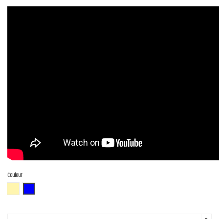
Couleur
BBD (Butterscotch Blonde)
DLPB