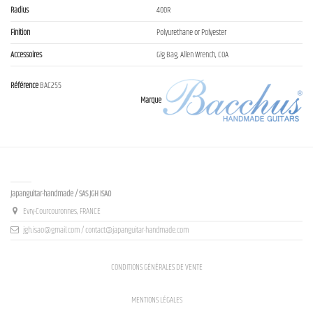
Radius
400R
Finition
Polyurethane or Polyester
Accessoires
Gig Bag, Allen Wrench, COA
Référence
BAC255
Marque
Contact us
Japanguitar-handmade / SAS JGH ISAO
Evry-Courcouronnes, FRANCE
jgh.isao@gmail.com / contact@japanguitar-handmade.com
CONDITIONS GÉNÉRALES DE VENTE
MENTIONS LÉGALES