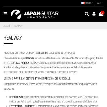
Français
EUR €
0
Accueil
Headway
HEADWAY
HEADWAY GUITARS : LA QUINTESSENCE DE L'ACOUSTIQUE JAPONAISE
L'histoire de la marque
Headway
est indissociable de celle de l'atelier
Aska
à Matsumoto (Nagano). Fondée
en 1977 par
Yasuo Momose
, Headway est la marque originelle du groupe Deviser, née d'une passion
absolue pour la guitare acoustique haut de gamme. Chaque instrument est le fruit d'une quête
obsessionnelle : offrir une projection sonore et une clarté harmonique inégalées.
UN SAVOIR-FAIRE ANCESTRAL ET UNE PRÉCISION CHIRURGICALE
La réputation de Headway repose sur des techniques de construction traditionnelles poussées à leur
paroxysme.
Le choix des bois :
Les luthiers sélectionnent manuellement des essences rares (Épicéa de Sitka,
Palissandre, Adirondack) qui subissent un séchage naturel prolongé pour une stabilité parfaite.
L'assemblage "Handmade" :
Contrairement aux productions industrielles, les barrages (bracing)