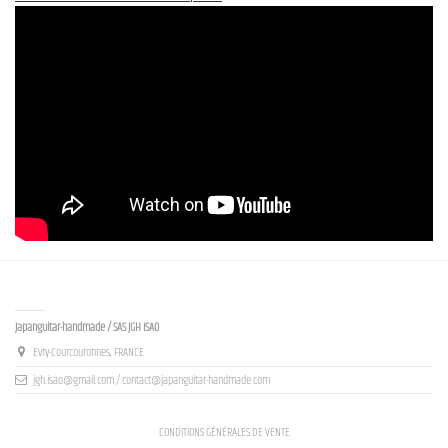
Contact us
Japanguitar-handmade / SAS JGH ISAO
Evry-Courcouronnes, FRANCE
jgh.isao@gmail.com / contact@japanguitar-handmade.com
CONDITIONS GÉNÉRALES DE VENTE