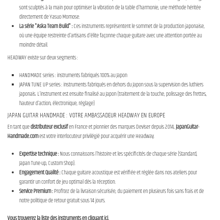
sont sculptés à la main pour optimiser la vibration de la table d'harmonie, une méthode héritée
directement de Yasuo Momose.
La série "Aska Team Build" :
Ces instruments représentent le sommet de la production japonaise,
où une équipe restreinte d'artisans d'élite façonne chaque guitare avec une attention portée au
moindre détail.
HEADWAY existe sur deux segments :
HANDMADE series : instruments fabriqués 100% au Japon
JAPAN TUNE UP series : instruments fabriqués en dehors du Japon sous la supervision des luthiers
japonais. L'instrument est ensuite finalisé au Japon (traitement de la touche, polissage des frettes,
hauteur d'action, électronique, réglage)
JAPAN GUITAR HANDMADE : VOTRE AMBASSADEUR HEADWAY EN EUROPE
En tant que
distributeur exclusif
en France et pionnier des marques Deviser depuis 2014,
JapanGuitar-
Handmade.com
est votre interlocuteur privilégié pour acquérir une Headway.
Expertise technique :
Nous connaissons l'histoire et les spécificités de chaque série (Standard,
Japan Tune-up, Custom Shop).
Engagement Qualité :
Chaque guitare acoustique est vérifiée et réglée dans nos ateliers pour
garantir un confort de jeu optimal dès la réception.
Service Premium :
Profitez de la livraison sécurisée, du paiement en plusieurs fois sans frais et de
notre politique de retour gratuit sous 14 jours.
Vous trouverez la liste des instruments en cliquant ici.