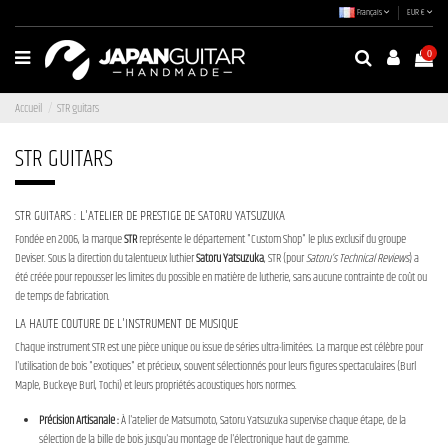
Français
EUR €
0
Accueil
STR guitars
STR GUITARS
STR GUITARS : L'ATELIER DE PRESTIGE DE SATORU YATSUZUKA
Fondée en 2006, la marque
STR
représente le département "Custom Shop" le plus exclusif du groupe
Deviser. Sous la direction du talentueux luthier
Satoru Yatsuzuka
, STR (pour
Satoru’s Technical Reviews
) a
été créée pour repousser les limites du possible en matière de lutherie, sans aucune contrainte de coût ou
de temps de fabrication.
LA HAUTE COUTURE DE L'INSTRUMENT DE MUSIQUE
Chaque instrument STR est une pièce unique ou issue de séries ultra-limitées. La marque est célèbre pour
l'utilisation de bois "exotiques" et précieux, souvent sélectionnés pour leurs figures spectaculaires (Burl
Maple, Buckeye Burl, Tochi) et leurs propriétés acoustiques hors normes.
Précision Artisanale :
À l'atelier de Matsumoto, Satoru Yatsuzuka supervise chaque étape, de la
sélection de la bille de bois jusqu'au montage de l'électronique haut de gamme.