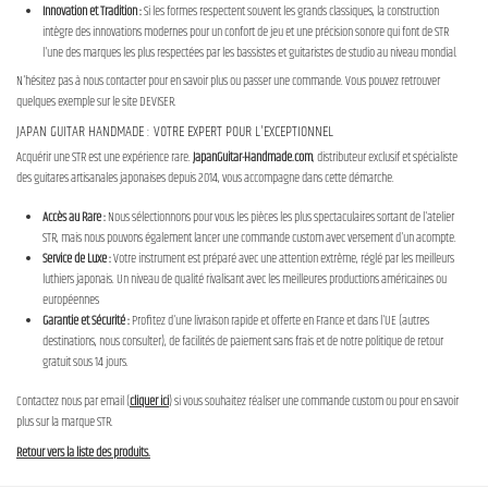
Innovation et Tradition :
Si les formes respectent souvent les grands classiques, la construction
intègre des innovations modernes pour un confort de jeu et une précision sonore qui font de STR
l'une des marques les plus respectées par les bassistes et guitaristes de studio au niveau mondial.
N'hésitez pas à nous contacter pour en savoir plus ou passer une commande. Vous pouvez retrouver
quelques exemple sur le site DEVISER.
JAPAN GUITAR HANDMADE : VOTRE EXPERT POUR L'EXCEPTIONNEL
Acquérir une STR est une expérience rare.
JapanGuitar-Handmade.com
, distributeur exclusif et spécialiste
des guitares artisanales japonaises depuis 2014, vous accompagne dans cette démarche.
Accès au Rare :
Nous sélectionnons pour vous les pièces les plus spectaculaires sortant de l'atelier
STR, mais nous pouvons également lancer une commande custom avec versement d'un acompte.
Service de Luxe :
Votre instrument est préparé avec une attention extrême, réglé par les meilleurs
luthiers japonais. Un niveau de qualité rivalisant avec les meilleures productions américaines ou
européennes
Garantie et Sécurité :
Profitez d'une livraison rapide et offerte en France et dans l'UE (autres
destinations, nous consulter), de facilités de paiement sans frais et de notre politique de retour
gratuit sous 14 jours.
Contactez nous par email (
cliquer ici
) si vous souhaitez réaliser une commande custom ou pour en savoir
plus sur la marque STR.
Retour vers la liste des produits.