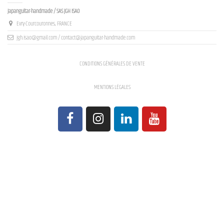
Japanguitar-handmade / SAS JGH ISAO
Evry-Courcouronnes, FRANCE
jgh.isao@gmail.com / contact@japanguitar-handmade.com
CONDITIONS GÉNÉRALES DE VENTE
MENTIONS LÉGALES