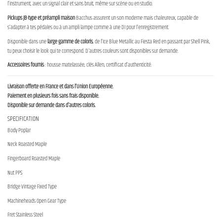
l’instrument, avec un signal clair et sans bruit, même sur scène ou en studio.
Pickups JB-type et préampli maison
Bacchus assurent un son moderne mais chaleureux, capable de
s’adapter à tes pédales ou à un ampli lampe comme à une DI pour l’enregistrement.
Disponible dans une
large gamme de coloris
, de l’Ice Blue Metallic au Fiesta Red en passant par Shell Pink,
tu peux choisir le look qui te correspond. D'autres couleurs sont disponibles sur demande.
Accessoires fournis
: housse matelassée, clés Allen, certificat d’authenticité.
Livraison offerte en France et dans l’Union Européenne.
Paiement en plusieurs fois sans frais disponible.
Disponible sur demande dans d'autres coloris.
SPECIFICATION
Body Poplar
Neck Roasted Maple
Fingerboard Roasted Maple
Nut PPS
Bridge Vintage Fixed Type
Machineheads Open Gear Type
Fret Stainless Steel