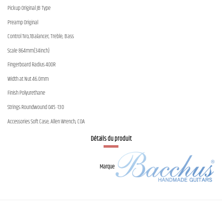
Pickup Original JB Type
Preamp Original
Control 1Vo,1Balancer, Treble, Bass
Scale 864mm(34inch)
Fingerboard Radius 400R
Width at Nut 46.0mm
Finish Polyurethane
Strings Roundwound 045 -130
Accessories Soft Case, Allen Wrench, COA
Détails du produit
Marque
Contact us