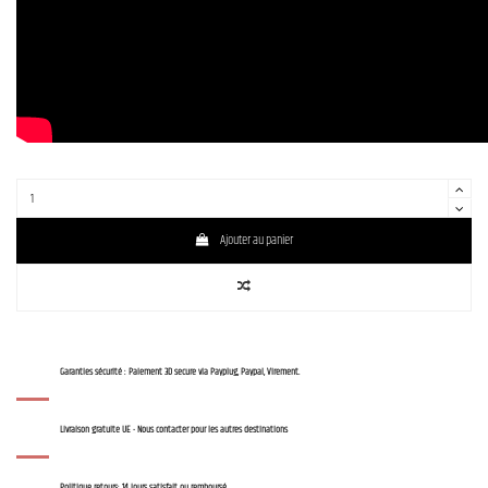
Ajouter au panier
Garanties sécurité : Paiement 3D secure via Payplug, Paypal, Virement.
Livraison gratuite UE - Nous contacter pour les autres destinations
Politique retours: 14 jours satisfait ou remboursé.