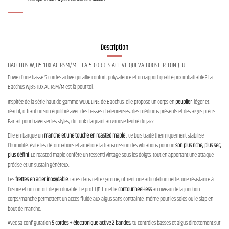
Description
BACCHUS WJB5-1DX-AC RSM/M – LA 5 CORDES ACTIVE QUI VA BOOSTER TON JEU
Envie d’une basse 5 cordes active qui allie confort, polyvalence et un rapport qualité-prix imbattable ? La
Bacchus WJB5-1DX-AC RSM/M est là pour toi.
Inspirée de la série haut de gamme WOODLINE de Bacchus, elle propose un corps en
peuplier
, léger et
réactif, offrant un son équilibré avec des basses chaleureuses, des médiums présents et des aigus précis.
Parfait pour traverser les styles, du funk claquant au groove feutré du jazz.
Elle embarque un
manche et une touche en roasted maple
: ce bois traité thermiquement stabilise
l’humidité, évite les déformations et améliore la transmission des vibrations pour un
son plus riche, plus sec,
plus défini
. Le roasted maple confère un ressenti vintage sous les doigts, tout en apportant une attaque
précise et un sustain généreux.
Les
frettes en acier inoxydable
, rares dans cette gamme, offrent une articulation nette, une résistance à
l’usure et un confort de jeu durable. Le profil JB fin et le
contour heel-less
au niveau de la jonction
corps/manche permettent un accès fluide aux aigus sans contrainte, même pour les solos ou le slap en
bout de manche.
Avec sa configuration
5 cordes + électronique active 2 bandes
, tu contrôles basses et aigus directement sur