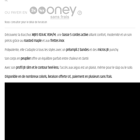
TTC
OU PAYER EN
Nous consulter pour le délai de livraison
Découvrez la Bacchus
WJB5-1DX-AC RSM/M
, une
basse 5 cordes active
alliant confort, modernité et un son
précis grâce au
roasted maple
et aux
frettes inox
.
Polyvalente, elle s’adapte à tous les styles avec un
préampli 2 bandes
et des
micros JB
punchy.
Son corps en
peuplier
offre un équilibre parfait entre chaleur et clarté.
Avec son
profil JB slim et le contour heel-less
, l’accès aux aigus est un plaisir, même pour le slap ou le solo.
Disponible en de nombreux coloris, livraison offerte UE, paiement en plusieurs sans frais.