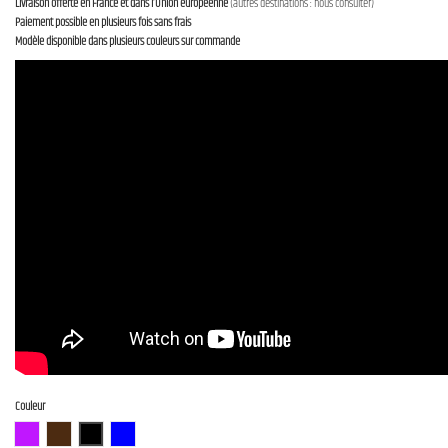
Livraison offerte en France et dans l’Union européenne
(autres destinations : nous consulter)
Paiement possible en plusieurs fois sans frais
Modèle disponible dans plusieurs couleurs sur commande
Couleur
N-MGT-B
N-BR-B
N-BK-B
N-BL-B