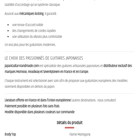
stabilité d’accordage qu’un système classique.
Associé aux
mécaniques locking
, il garantit :
une tenue d’accord solide
des changements de cordes rapides
une utilisation du vibrato plus confortable
Un vrai plus pour les guitaristes modernes.
LE CHOIX DES PASSIONNÉS DE GUITARES JAPONAISES
JapanGuitar-Handmade.com
est spécialiste des guitares artisanales japonaises et
distributeur exclusif des
marques Momose, Headway et SeventySeven en France et en Europe.
Chaque instrument est sélectionné avec soin afin de proposer aux guitaristes européens des modèles
rarement disponibles en dehors du Japon.
Livraison offerte en France et dans l’Union européenne
(autres destinations : nous consulter)
Paiement possible en plusieurs fois sans frais
Modèle disponible dans plusieurs couleurs sur commande
Détails du produit
Body Top
Flame Mahogany