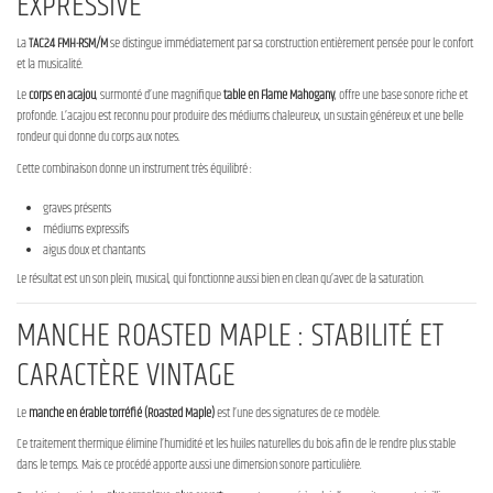
EXPRESSIVE
La
TAC24 FMH-RSM/M
se distingue immédiatement par sa construction entièrement pensée pour le confort
et la musicalité.
Le
corps en acajou
, surmonté d’une magnifique
table en Flame Mahogany
, offre une base sonore riche et
profonde. L’acajou est reconnu pour produire des médiums chaleureux, un sustain généreux et une belle
rondeur qui donne du corps aux notes.
Cette combinaison donne un instrument très équilibré :
graves présents
médiums expressifs
aigus doux et chantants
Le résultat est un son plein, musical, qui fonctionne aussi bien en clean qu’avec de la saturation.
MANCHE ROASTED MAPLE : STABILITÉ ET
CARACTÈRE VINTAGE
Le
manche en érable torréfié (Roasted Maple)
est l’une des signatures de ce modèle.
Ce traitement thermique élimine l’humidité et les huiles naturelles du bois afin de le rendre plus stable
dans le temps. Mais ce procédé apporte aussi une dimension sonore particulière.