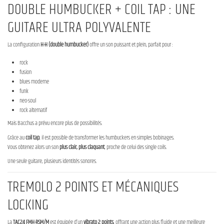
DOUBLE HUMBUCKER + COIL TAP : UNE
GUITARE ULTRA POLYVALENTE
La configuration
H-H (double humbucker)
offre un son puissant et plein, parfait pour :
rock
fusion
blues moderne
funk
neo-soul
rock alternatif
Mais Bacchus a prévu encore plus de possibilités.
Grâce au
coil tap
, il est possible de transformer les humbuckers en simples bobinages.
Vous obtenez alors un son
plus clair, plus claquant
, proche de celui des single coils.
Une seule guitare, plusieurs identités sonores.
TREMOLO 2 POINTS ET MÉCANIQUES
LOCKING
La
TAC24 FMH-RSM/M
est équipée d’un
vibrato 2 points
, offrant une action plus fluide et une meilleure