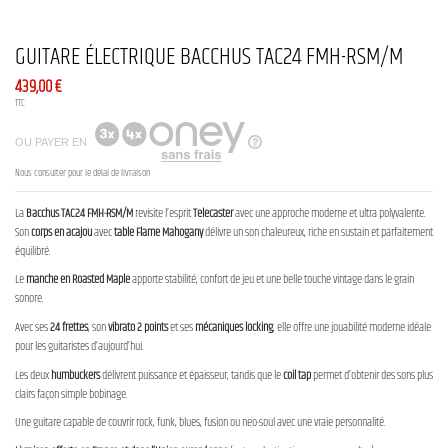
GUITARE ÉLECTRIQUE BACCHUS TAC24 FMH-RSM/M
439,00 €
TTC
OU PAYER EN
Nous consulter pour le délai de livraison
La
Bacchus TAC24 FMH-RSM/M
revisite l’esprit
Telecaster
avec une approche moderne et ultra polyvalente.
Son
corps
en acajou
avec
table Flame Mahogany
délivre un son chaleureux, riche en sustain et parfaitement
équilibré.
Le
manche en Roasted Maple
apporte stabilité, confort de jeu et une belle touche vintage dans le grain
sonore.
Avec ses
24 frettes
, son
vibrato 2 points
et ses
mécaniques locking
, elle offre une jouabilité moderne idéale
pour les guitaristes d’aujourd’hui.
Les deux
humbuckers
délivrent puissance et épaisseur, tandis que le
coil tap
permet d’obtenir des sons plus
clairs façon simple bobinage.
Une guitare capable de couvrir rock, funk, blues, fusion ou neo-soul avec une vraie personnalité.