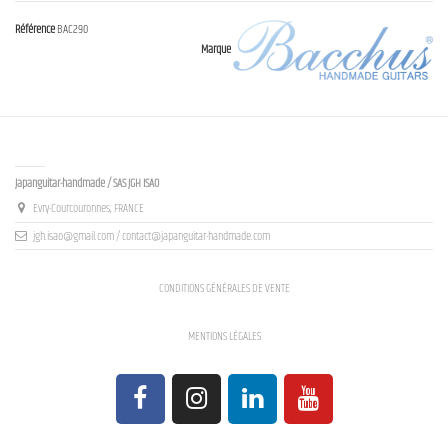
Référence
BAC290
Marque
Contact us
Japanguitar-handmade / SAS JGH ISAO
Evry-Courcouronnes, FRANCE
jgh.isao@gmail.com / contact@japanguitar-handmade.com
CONDITIONS GÉNÉRALES DE VENTE
MENTIONS LÉGALES