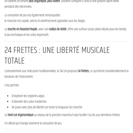
On obtient un timbre
plus organique, plus ouvert
, souvent comparé à celui d’une guitare ayant vieilli
pendant des décennies.
La sensation de jeu est également remarquable :
le manche est rapide, précis et extrêmement agréable sous les doigts.
La
touche en Roasted Maple
, avec son
radius de 400R
, offre une surface assez plate idéale pour les bends,
le jeu technique et les solos expressifs.
24 FRETTES : UNE LIBERTÉ MUSICALE
TOTALE
Contrairement aux Telecaster traditionnelles, la TAC24 propose
24 frettes
, ce qui étend considérablement la
tessiture de l’instrument.
Cela permet :
d’explorer les registres aigus
d’aborder des solos modernes
de jouer avec plus de liberté sur toute la longueur du manche
Le
heel cut ergonomique
au niveau de la jonction manche/corps facilite l’accès aux dernières frettes.
Un détail qui change vraiment la sensation de jeu.