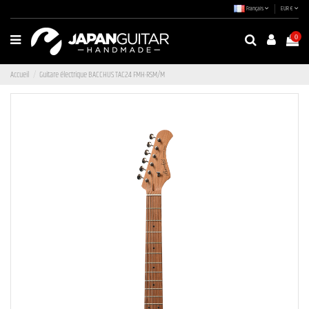
Français
EUR €
0
Accueil
Guitare électrique BACCHUS TAC24 FMH-RSM/M