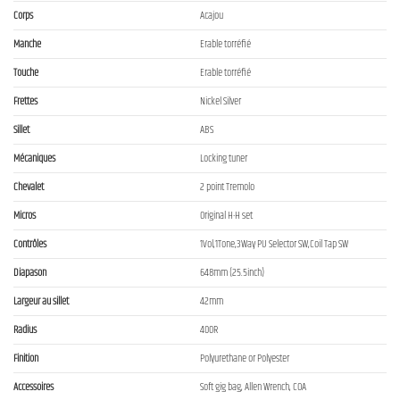
Corps
Acajou
Manche
Erable torréfié
Touche
Erable torréfié
Frettes
Nickel Silver
Sillet
ABS
Mécaniques
Locking tuner
Chevalet
2 point Tremolo
Micros
Original H-H set
Contrôles
1Vol,1Tone,3Way PU Selector SW,Coil Tap SW
Diapason
648mm (25.5inch)
Largeur au sillet
42mm
Radius
400R
Finition
Polyurethane or Polyester
Accessoires
Soft gig bag, Allen Wrench, COA