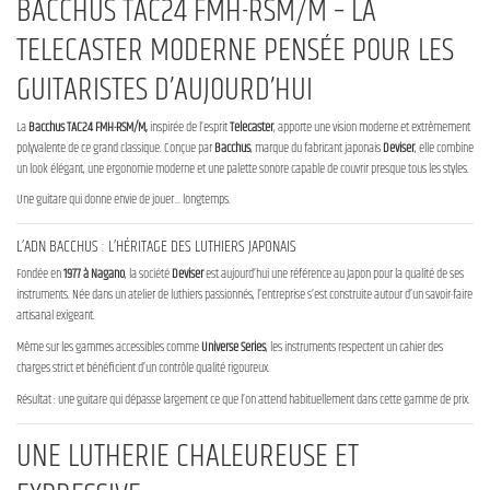
BACCHUS TAC24 FMH-RSM/M – LA
TELECASTER MODERNE PENSÉE POUR LES
GUITARISTES D’AUJOURD’HUI
La
Bacchus TAC24 FMH-RSM/M,
inspirée de l’esprit
Telecaster
, apporte une vision moderne et extrêmement
polyvalente de ce grand classique. Conçue par
Bacchus
, marque du fabricant japonais
Deviser
, elle combine
un look élégant, une ergonomie moderne et une palette sonore capable de couvrir presque tous les styles.
Une guitare qui donne envie de jouer… longtemps.
L’ADN BACCHUS : L’HÉRITAGE DES LUTHIERS JAPONAIS
Fondée en
1977 à Nagano
, la société
Deviser
est aujourd’hui une référence au Japon pour la qualité de ses
instruments. Née dans un atelier de luthiers passionnés, l’entreprise s’est construite autour d’un savoir-faire
artisanal exigeant.
Même sur les gammes accessibles comme
Universe Series
, les instruments respectent un cahier des
charges strict et bénéficient d’un contrôle qualité rigoureux.
Résultat : une guitare qui dépasse largement ce que l’on attend habituellement dans cette gamme de prix.
UNE LUTHERIE CHALEUREUSE ET