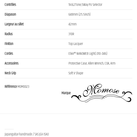
Contrôles
1Vol,2Tone,5Way PU Selector
Diapason
648mm (25.5inch)
Largeur au sillet
42mm
Radius
310R
Finition
Top Lacquer
Cordes
Elixir® NANOWEB Light(.010-.046)
Accessoires
Protective Case, Allen Wrench, COA, Arm
Neck Grip
Soft V Shape
Référence
MOM0023
Marque
Contact us
Japanguitar-handmade / SAS JGH ISAO