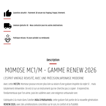
Garanties sécurité : Paiement 3D secure via Payplug, Paypal, Virement.
Livraison gratuite UE - Nous contacter pour les autres destinations
Politique retours: 14 jours satisfait ou remboursé.
Description
MOMOSE MC1/M – GAMME RENEW 2026
L’ESPRIT VINTAGE REVISITÉ, AVEC UNE PRÉCISION JAPONAISE MODERNE
Avec cette
MC1/M
, Momose pousse encore plus loin sa vision d’une guitare inspirée du style ST… mais
totalement réinventée. On est ici sur un instrument qui ne cherche pas à copier : il reprend les
fondamentaux que l’on aime, puis les sublime avec une exigence artisanale rare.
Fabriquée à la main dans l’atelier
Aska à Matsumoto
, cette guitare fait partie de la nouvelle génération
RENEW 2026
, avec des améliorations concrètes sur le son, le confort et la fiabilité.