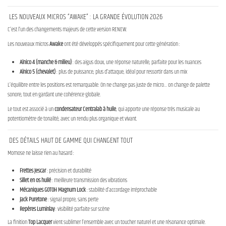
LES NOUVEAUX MICROS “AWAKE” : LA GRANDE ÉVOLUTION 2026
C’est l’un des changements majeurs de cette version RENEW.
Les nouveaux micros
Awake
ont été développés spécifiquement pour cette génération :
Alnico 4 (manche & milieu)
: des aigus doux, une réponse naturelle, parfaite pour les nuances
Alnico 5 (chevalet)
: plus de puissance, plus d’attaque, idéal pour ressortir dans un mix
L’équilibre entre les positions est remarquable. On ne change pas juste de micro… on change de palette
sonore, tout en gardant une cohérence globale.
Le tout est associé à un
condensateur Centralab à huile
, qui apporte une réponse très musicale au
potentiomètre de tonalité, avec un rendu plus organique et vivant.
DES DÉTAILS HAUT DE GAMME QUI CHANGENT TOUT
Momose ne laisse rien au hasard :
Frettes Jescar
: précision et durabilité
Sillet en os huilé
: meilleure transmission des vibrations
Mécaniques GOTOH Magnum Lock
: stabilité d’accordage irréprochable
Jack Puretone
: signal propre, sans perte
Repères Luminlay
: visibilité parfaite sur scène
La finition
Top Lacquer
vient sublimer l’ensemble avec un toucher naturel et une résonance optimale.