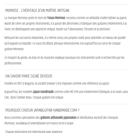
MOMOSE : L’HÉRITAGE D’UN MAÎTRE ARTISAN
La marque Momose porte le nom de
Yasuo Momose
, reconnu comme un véritable maître luthier au Japon.
Avant de créer ses propres instruments, il a passé des décennies à fabriquer des guitares entièrement à la
main, en développant une approche unique, basée sur l’observation, l’écoute et la précision.
Refusant les raccourcis industriels, il a même conçu ses propres outils pour atteindre un niveau de qualité
qu’il jugeait acceptable. Ce souci du détail, presque obsessionnel, est aujourd’hui au cœur de chaque
guitare Momose.
Ce respect du geste, du bois et du musicien explique pourquoi ces instruments sont si recherchés par les
professionnels.
UN SAVOIR-FAIRE SIGNÉ DEVISER
Fondée en 1977 à Nagano, la société Deviser s’est imposée comme une référence au Japon.
Aujourd’hui, les modèles
Japan Handmade
comme cette MC1/M sont entièrement fabriqués à la main, sans
CNC, dans l’atelier Aska. Chaque guitare est unique.
POURQUOI CHOISIR JAPANGUITAR-HANDMADE.COM ?
Nous sommes spécialistes des
guitares artisanales japonaises
et distributeur exclusif des marques
Momose, Headway et SeventySeven en France et en Europe.
Chaque instrument est sélectionné avec exigence