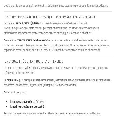
Dès la première prise en main, on sent immédiatement que tout a été pensé pour le musicien exigeant.
UNE COMBINAISON DE BOIS CLASSIQUE… MAIS PARFAITEMENT MAÎTRISÉE
Le corps en
aulne 2 pièces (Alder)
est un grand classique, et ce n’est pas un hasard :
il offre un équilibre idéal entre chaleur, précision et dynamique. Les graves sont ronds sans être
envahissants, les médiums chantent naturellement, et les aigus restent doux et définis.
Associé à un
manche et une touche en érable
, on retrouve cette attaque franche et cette clarté qui font
toute la différence, notamment en jeu clair ou crunch. Le résultat ? Une guitare extrêmement expressive,
capable de passer du blues au funk, du rock au jeu moderne sans jamais perdre sa personnalité.
UNE JOUABILITÉ QUI FAIT TOUTE LA DIFFÉRENCE
Le profil de manche
Soft V
est une vraie réussite. Inspiré du vintage, il reste incroyablement confortable,
même sur de longues sessions.
Le
radius 310R
, plus plat que les standards anciens, permet une action plus basse et facilite les techniques
modernes : bends précis, legato fluide, jeu rapide… tout devient naturel.
Autre point marquant :
le
cutaway plus profond
côté aigu
le
neck joint légèrement encastré
Résultat : un accès aux aigus nettement amélioré, sans sacrifier le caractère sonore traditionnel.