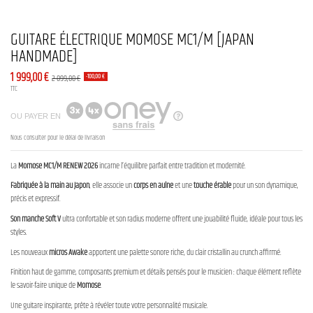
GUITARE ÉLECTRIQUE MOMOSE MC1/M [JAPAN
HANDMADE]
1 999,00 €
2 099,00 €
-100,00 €
TTC
OU PAYER EN
Nous consulter pour le délai de livraison
La
Momose MC1/M RENEW 2026
incarne l’équilibre parfait entre tradition et modernité.
Fabriquée à la main au Japon
, elle associe un
corps en aulne
et une
touche érable
pour un son dynamique,
précis et expressif.
Son manche Soft V
ultra confortable et son radius moderne offrent une jouabilité fluide, idéale pour tous les
styles.
Les nouveaux
micros Awake
apportent une palette sonore riche, du clair cristallin au crunch affirmé.
Finition haut de gamme, composants premium et détails pensés pour le musicien : chaque élément reflète
le savoir-faire unique de
Momose
.
Une guitare inspirante, prête à révéler toute votre personnalité musicale.