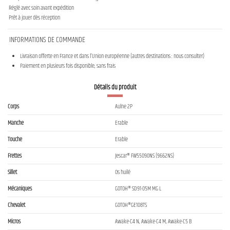
Réglé avec soin avant expédition
Prêt à jouer dès réception
INFORMATIONS DE COMMANDE
Livraison offerte en France et dans l’Union européenne (autres destinations : nous consulter)
Paiement en plusieurs fois disponible, sans frais
Détails du produit
Corps
Aulne 2P
Manche
Erable
Touche
Erable
Frettes
Jescar® FW55090NS (9662NS)
Sillet
Os huilé
Mécaniques
GOTOH® SD91-05M MG L
Chevalet
GOTOH®GE108TS
Micros
Awake-C4 N, Awake-C4 M, Awake-C5 B