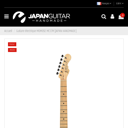
Français
EUR €
0
Accueil
Guitare électrique MOMOSE MC1/M [JAPAN HANDMADE]
Promo !
-100,00 €