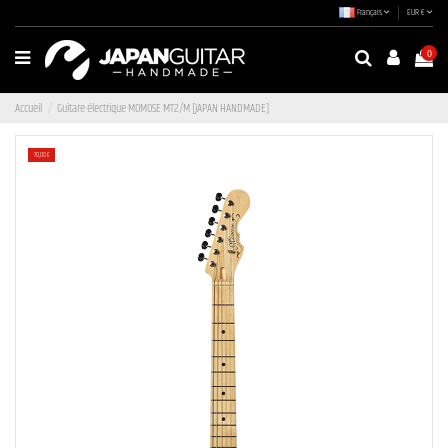
Français
EUR €
0
Accueil
Guitare électrique MOMOSE MT2/M [JAPAN HANDMADE]
-70,00 €