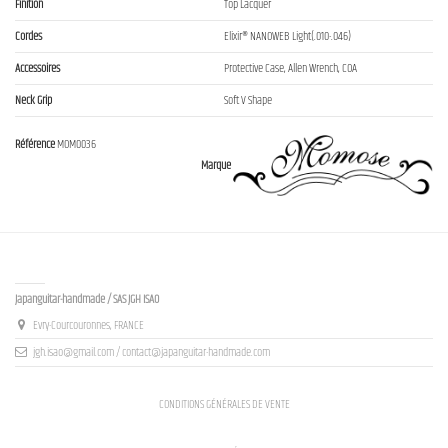
Finition
Top Lacquer
Cordes
Elixir® NANOWEB Light(.010-.046)
Accessoires
Protective Case, Allen Wrench, COA
Neck Grip
Soft V Shape
Référence
MOM0036
Marque
Contact us
Japanguitar-handmade / SAS JGH ISAO
Evry-Courcouronnes, FRANCE
jgh.isao@gmail.com / contact@japanguitar-handmade.com
CONDITIONS GÉNÉRALES DE VENTE