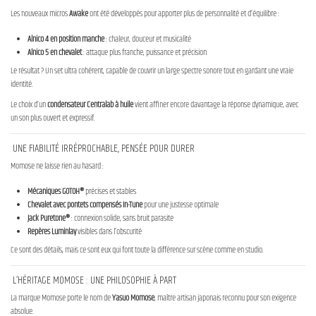
Les nouveaux micros
Awake
ont été développés pour apporter plus de personnalité et d’équilibre :
Alnico 4 en position manche
: chaleur, douceur et musicalité
Alnico 5 en chevalet
: attaque plus franche, puissance et précision
Le résultat ? Un set ultra cohérent, capable de couvrir un large spectre sonore tout en gardant une vraie
identité.
Le choix d’un
condensateur Centralab à huile
vient affiner encore davantage la réponse dynamique, avec
un son plus ouvert et expressif.
UNE FIABILITÉ IRRÉPROCHABLE, PENSÉE POUR DURER
Momose ne laisse rien au hasard :
Mécaniques GOTOH®
précises et stables
Chevalet avec pontets compensés In-Tune
pour une justesse optimale
Jack Puretone®
: connexion solide, sans bruit parasite
Repères Luminlay
visibles dans l’obscurité
Ce sont des détails, mais ce sont eux qui font toute la différence sur scène comme en studio.
L’HÉRITAGE MOMOSE : UNE PHILOSOPHIE À PART
La marque Momose porte le nom de
Yasuo Momose
, maître artisan japonais reconnu pour son exigence
absolue.