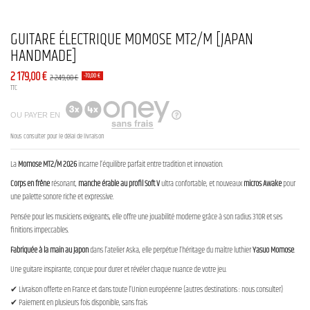
GUITARE ÉLECTRIQUE MOMOSE MT2/M [JAPAN
HANDMADE]
2 179,00 €
2 249,00 €
-70,00 €
TTC
OU PAYER EN
Nous consulter pour le délai de livraison
La
Momose MT2/M 2026
incarne l’équilibre parfait entre tradition et innovation.
Corps en frêne
résonant,
manche érable au profil Soft V
ultra confortable, et nouveaux
micros Awake
pour
une palette sonore riche et expressive.
Pensée pour les musiciens exigeants, elle offre une jouabilité moderne grâce à son radius 310R et ses
finitions impeccables.
Fabriquée à la main au Japon
dans l’atelier Aska, elle perpétue l’héritage du maître luthier
Yasuo Momose
.
Une guitare inspirante, conçue pour durer et révéler chaque nuance de votre jeu.
✔ Livraison offerte en France et dans toute l’Union européenne (autres destinations : nous consulter)
✔ Paiement en plusieurs fois disponible, sans frais