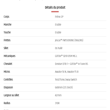
Détails du produit
Corps
Frêne 2P
Manche
Erable
Touche
Erable
Frettes
Jescar® FW55090NS (9662NS)
Sillet
Os huilé
Mécaniques
GOTOH® SD91-05M MG L
Chevalet
Deviser DTB-1 + GOTOH® In Tune BS
Micros
Awake-T4 N, Awake-T5 B
Contrôles
1Vol,1Tone,3way Switch
Diapason
648mm (25.5inch)
Largeur au sillet
42mm
Radius
310R