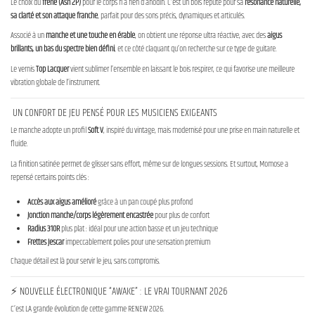
Le choix du
frêne (Ash 2P)
pour le corps n’a rien d’anodin. C’est un bois réputé pour sa
résonance naturelle,
sa clarté et son attaque franche
, parfait pour des sons précis, dynamiques et articulés.
Associé à un
manche et une touche en érable
, on obtient une réponse ultra réactive, avec des
aigus
brillants, un bas du spectre bien défini
, et ce côté claquant qu’on recherche sur ce type de guitare.
Le vernis
Top Lacquer
vient sublimer l’ensemble en laissant le bois respirer, ce qui favorise une meilleure
vibration globale de l’instrument.
UN CONFORT DE JEU PENSÉ POUR LES MUSICIENS EXIGEANTS
Le manche adopte un profil
Soft V
, inspiré du vintage, mais modernisé pour une prise en main naturelle et
fluide.
La finition satinée permet de glisser sans effort, même sur de longues sessions. Et surtout, Momose a
repensé certains points clés :
Accès aux aigus amélioré
grâce à un pan coupé plus profond
Jonction manche/corps légèrement encastrée
pour plus de confort
Radius 310R
plus plat : idéal pour une action basse et un jeu technique
Frettes Jescar
impeccablement polies pour une sensation premium
Chaque détail est là pour servir le jeu, sans compromis.
⚡ NOUVELLE ÉLECTRONIQUE “AWAKE” : LE VRAI TOURNANT 2026
C’est LA grande évolution de cette gamme RENEW 2026.