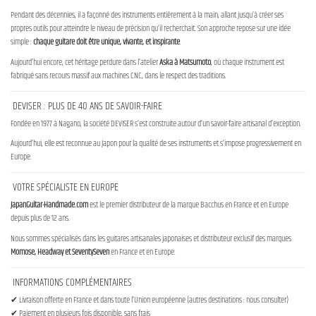
Pendant des décennies, il a façonné des instruments entièrement à la main, allant jusqu’à créer ses
propres outils pour atteindre le niveau de précision qu’il recherchait. Son approche repose sur une idée
simple :
chaque guitare doit être unique, vivante, et inspirante
.
Aujourd’hui encore, cet héritage perdure dans l’atelier
Aska à Matsumoto
, où chaque instrument est
fabriqué sans recours massif aux machines CNC, dans le respect des traditions.
DEVISER : PLUS DE 40 ANS DE SAVOIR-FAIRE
Fondée en 1977 à Nagano, la société DEVISER s’est construite autour d’un savoir-faire artisanal d’exception.
Aujourd’hui, elle est reconnue au Japon pour la qualité de ses instruments et s’impose progressivement en
Europe.
VOTRE SPÉCIALISTE EN EUROPE
JapanGuitar-Handmade.com
est le premier distributeur de la marque Bacchus en France et en Europe
depuis plus de 12 ans.
Nous sommes spécialisés dans les guitares artisanales japonaises et distributeur exclusif des marques
Momose, Headway et SeventySeven
en France et en Europe.
INFORMATIONS COMPLÉMENTAIRES
✔ Livraison offerte en France et dans toute l’Union européenne (autres destinations : nous consulter)
✔ Paiement en plusieurs fois disponible, sans frais