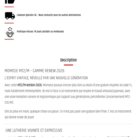
Livraison gratuite UE - Nous contacter pour les autres destinations
Politique retours: 14 jours satisfait ou remboursé.
Description
MOMOSE MT2/M – GAMME RENEW 2026
L’ESPRIT VINTAGE, RÉVEILLÉ PAR UNE NOUVELLE GÉNÉRATION
Avec cette
MT2/M version 2026
, Momose pousse encore plus loin sa vision d’une guitare inspirée du style TL,
mais totalement réinterprétée. On est ici face à un instrument qui respire le travail artisanal japonais, avec
une vraie évolution sonore et ergonomique par rapport aux générations précédentes (anciennement MT2-
STD/M).
Dès la prise en main, quelque chose se passe. Ce n’est pas juste une guitare bien finie. C’est un instrument
qui donne envie de jouer.
UNE LUTHERIE VIVANTE ET EXPRESSIVE