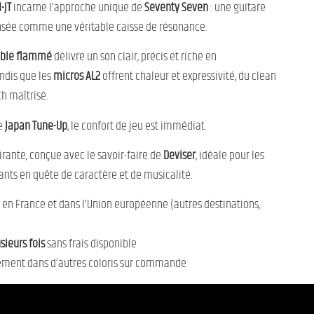
-JT
incarne l’approche unique de
Seventy Seven
: une guitare
sée comme une véritable caisse de résonance.
able flammé
délivre un son clair, précis et riche en
ndis que les
micros AL2
offrent chaleur et expressivité, du clean
h maîtrisé.
e
Japan Tune-Up
, le confort de jeu est immédiat.
irante, conçue avec le savoir-faire de
Deviser
, idéale pour les
nts en quête de caractère et de musicalité.
en France et dans l’Union européenne (autres destinations,
ieurs fois
sans frais disponible
ement dans d’autres coloris sur commande