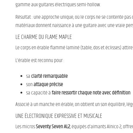
gamme aux guitares électriques semi-hollow.
Résultat : une approche unique, où le corps ne se contente pas d
matériaux donnent naissance à une guitare avec une vraie perso
LE CHARME DU FLAME MAPLE
Le corps en érable flammé laminé (table, dos et éclisses) attir
L’érable est reconnu pour :
sa
clarté remarquable
son
attaque précise
sa capacité à
faire ressortir chaque note avec définition
Associé à un manche en érable, on obtient un son équilibré, légè
UNE ÉLECTRONIQUE EXPRESSIVE ET MUSICALE
Les micros
Seventy Seven AL2
, équipés d’aimants Alnico 2, offre