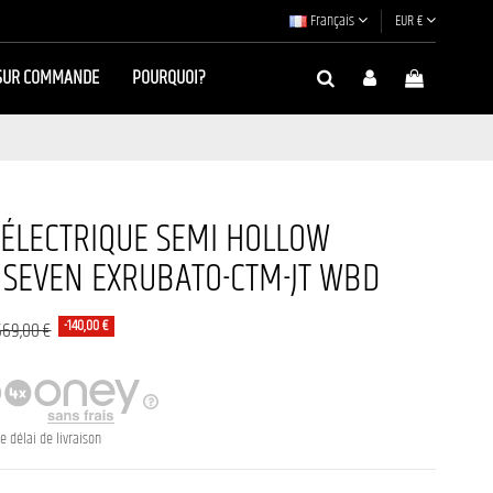
Français
EUR €
SUR COMMANDE
POURQUOI?
 ÉLECTRIQUE SEMI HOLLOW
 SEVEN EXRUBATO-CTM-JT WBD
-140,00 €
669,00 €
e délai de livraison