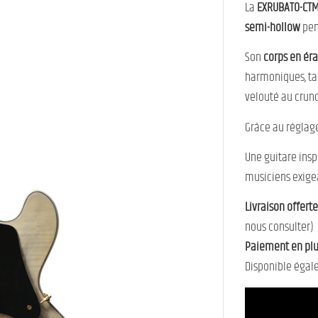
La
EXRUBATO-CTM
semi-hollow
pen
Son
corps en ér
harmoniques, ta
velouté au crunc
Grâce au réglag
Une guitare insp
musiciens exigea
Livraison offerte
nous consulter)
Paiement en plus
Disponible égal