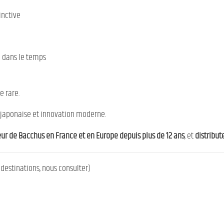
inctive
e dans le temps
e rare.
le japonaise et innovation moderne.
eur de Bacchus en France et en Europe depuis plus de 12 ans
, et
distribu
destinations, nous consulter)