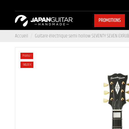
PROMOTIONS
Accueil
Guitare électrique semi hollow SEVENTY SEVEN EXRU
Promo !
-140,00 €