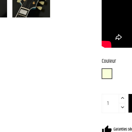
Couleur
W-BD
Garanties séc