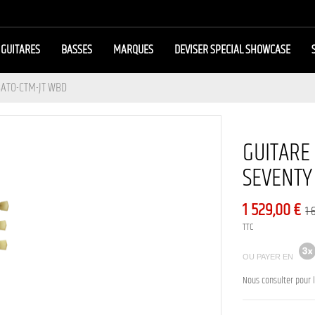
GUITARES
BASSES
MARQUES
DEVISER SPECIAL SHOWCASE
BATO-CTM-JT WBD
GUITARE
SEVENTY
1 529,00 €
1 
TTC
OU PAYER EN
Nous consulter pour l