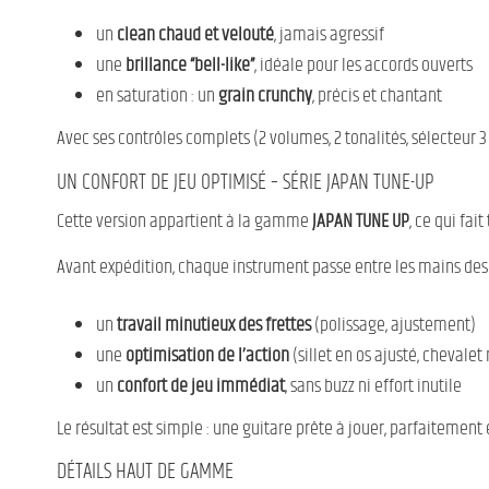
un
clean chaud et velouté
, jamais agressif
une
brillance “bell-like”
, idéale pour les accords ouverts
en saturation : un
grain crunchy
, précis et chantant
Avec ses contrôles complets (2 volumes, 2 tonalités, sélecteur 3 
UN CONFORT DE JEU OPTIMISÉ – SÉRIE JAPAN TUNE-UP
Cette version appartient à la gamme
JAPAN TUNE UP
, ce qui fai
Avant expédition, chaque instrument passe entre les mains des
un
travail minutieux des frettes
(polissage, ajustement)
une
optimisation de l’action
(sillet en os ajusté, chevalet 
un
confort de jeu immédiat
, sans buzz ni effort inutile
Le résultat est simple : une guitare prête à jouer, parfaitement é
DÉTAILS HAUT DE GAMME