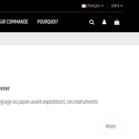
Français
EUR €
SUR COMMANDE
POURQUOI?
viser
.
réglage au Japon avant expédition), ces instruments
More