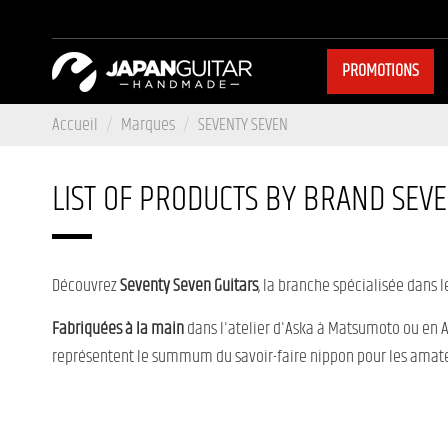
PROMOTIONS
Accueil
Marques
SEVENTY SEVEN
LIST OF PRODUCTS BY BRAND SEV
Découvrez
Seventy Seven Guitars
, la branche spécialisée dans 
Fabriquées à la main
dans l'atelier d'Aska à Matsumoto ou en As
représentent le summum du savoir-faire nippon pour les amateu