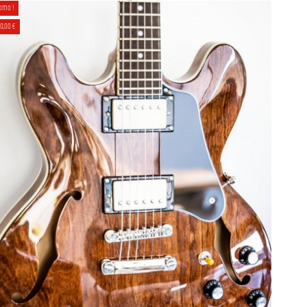
GUITARE ÉLECTRIQUE SEMI HOLLOW
omo !
SEVENTYSEVEN EXRUBATO-STD-JT ABR
00,00 €
1 359,00 €
1 459,00 €