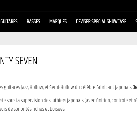
GUITARES
BASSES
MARQUES
DEVISER SPECIAL SHOWCASE
ENTY SEVEN
les guitares Jazz, Hollow, et Semi-Hollow du célèbre fabricant japonais
De
ie sous la supervision des luthiers japonais (avec finition, contrôle et 
rs de sonorités riches et boisées.