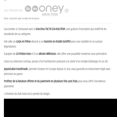
TTC
OU PAYER EN
Nous consulter pour le délai de livraison
Succombez à l'artisanat avec la
Bacchus TACTICS24-ASH/RSM
, une guitare d'exception qui redéfinit les
standards de sa catégorie.
Elle allie un
corps en frêne
vibrant à un
manche en érable torréfié
pour une stabilité et un sustain
légendaires.
Équipée de
24 frettes inox
et d'un
vibrato Wilkinson
, elle offre une jouabilité moderne sans précédent.
Grâce au sélecteur coil-tap, passez d'un humbucker puissant à la clarté d'un simple bobinage en un clic.
JapanGuitar-Handmade
, pionnier Deviser en Europe depuis 12 ans, vous garantit un instrument réglé avec
précision au Japon.
Profitez de la livraison offerte et du paiement en plusieurs fois sans frais
pour vous offrir l'excellence
japonaise.
L'émotion du fait-main est à portée de doigts.