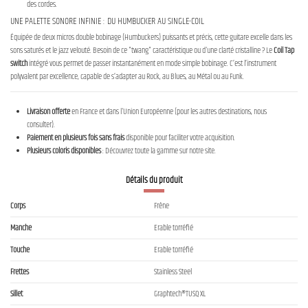
des cordes.
UNE PALETTE SONORE INFINIE : DU HUMBUCKER AU SINGLE-COIL
Équipée de deux micros double bobinage (Humbuckers) puissants et précis, cette guitare excelle dans les
sons saturés et le jazz velouté. Besoin de ce "twang" caractéristique ou d'une clarté cristalline ? Le
Coil Tap
switch
intégré vous permet de passer instantanément en mode simple bobinage. C’est l’instrument
polyvalent par excellence, capable de s’adapter au Rock, au Blues, au Métal ou au Funk.
Livraison offerte
en France et dans l'Union Européenne (pour les autres destinations, nous
consulter).
Paiement en plusieurs fois sans frais
disponible pour faciliter votre acquisition.
Plusieurs coloris disponibles
: Découvrez toute la gamme sur notre site.
Détails du produit
Corps
Frêne
Manche
Erable torréfié
Touche
Erable torréfié
Frettes
Stainless Steel
Sillet
Graphtech®TUSQ XL