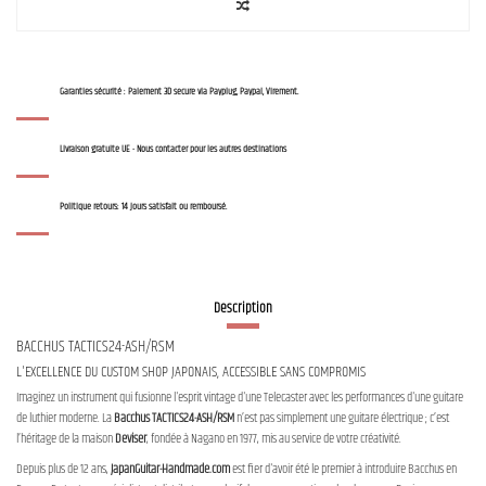
Garanties sécurité : Paiement 3D secure via Payplug, Paypal, Virement.
Livraison gratuite UE - Nous contacter pour les autres destinations
Politique retours: 14 jours satisfait ou remboursé.
Description
BACCHUS TACTICS24-ASH/RSM
L'EXCELLENCE DU CUSTOM SHOP JAPONAIS, ACCESSIBLE SANS COMPROMIS
Imaginez un instrument qui fusionne l'esprit vintage d'une Telecaster avec les performances d'une guitare
de luthier moderne. La
Bacchus TACTICS24-ASH/RSM
n’est pas simplement une guitare électrique ; c’est
l’héritage de la maison
Deviser
, fondée à Nagano en 1977, mis au service de votre créativité.
Depuis plus de 12 ans,
JapanGuitar-Handmade.com
est fier d'avoir été le premier à introduire Bacchus en