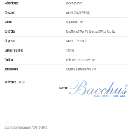
Mécaniques
Locking tuner
Chevalet
WILKINSON/WVS50IIK
Micros
Original H-H set
Contrôles
1Vol,1Tone,3Way PU Selector SW,Coil Tap SW
Diapason
648mm (25.5inch)
Largeur au sillet
42mm
Finition
Polyurethane or Polyester
Accessoires
Gig Bag, Allen Wrench, COA
Référence
BAC091
Marque
Contact us
Japanguitar-handmade / SAS JGH ISAO