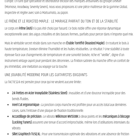
Europe. En tant que spécialiste et distributeur exclusif des marques artisanales du groupe Deviser
(Momose, Headway, Seventy Seven), nous vous proposons ici une pièce maîtresse de la gamme Global,
inspectée et réglée avec soin à Matsumoto, au Japon.
LE FRÊNE ET LE ROASTED MAPLE : LE MARIAGE PARFAIT DU TON ET DE LA STABILITÉ
Le corps en
Frêne (Ash)
n'a pas été choisi par hasard. Ce bois noble offre une réponse dynamique
exceptionnelle avec des aigus cristallins et des basses fermes, parfaits pour percer dans n'importe quel mix.
Mais le véritable secret réside dans son manche en
Érable Torréfié (Roasted Maple)
. En traitant le bois à
haute température, Deviser élimine l'humidité et les huiles résiduelles. Le résultat ? Une stabilité à toute
épreuve face aux changements de température et une sonorité boisée, riche et "vieillie", digne d'un
instrument vintage ayant joué pendant des décennies. La finition satinée du manche offre un confort de
jeu immédiat, une invitation au voyage sur la touche.
UNE JOUABILITÉ MODERNE POUR LES GUITARISTES EXIGEANTS
La TACTICS24 est pensée pour ceux qui ne veulent aucune limite :
24 Frettes en Acier Inoxydable (Stainless Steel) :
Inusables et d'une douceur incroyable pour des
bends fluides.
Heel Cut ergonomique :
La jonction corps-manche est profilée pour un accès total aux dernières
cases, sans l'entrave d'une plaque de fixation traditionnelle.
Accastillage de précision :
Le vibrato
Wilkinson WVS50IIK
à deux points et les
mécaniques à blocage
(Locking Tuners)
assurent une tenue d'accord irréprochable, même lors d'utilisations intensives du
vibrato.
Sillet Graphtech TUSQ XL :
Pour une transmission optimale des vibrations et une absence de friction