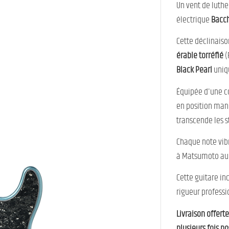
Un vent de luther
électrique
Bacch
Cette déclinaiso
érable torréfié
(
Black Pearl
uniq
Équipée d'une c
en position man
transcende les s
Chaque note vib
à Matsumoto au 
Cette guitare in
rigueur professi
Livraison offert
plusieurs fois po