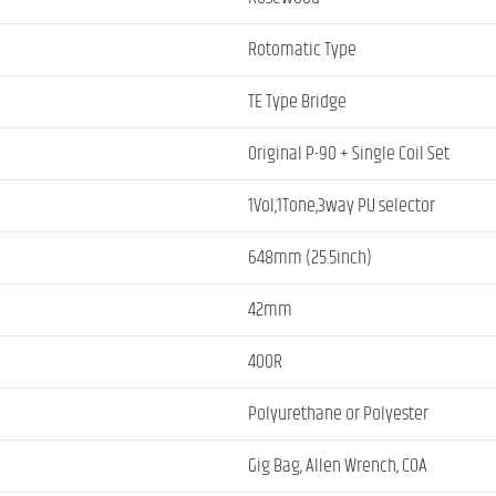
Rotomatic Type
TE Type Bridge
Original P-90 + Single Coil Set
1Vol,1Tone,3way PU selector
648mm (25.5inch)
42mm
400R
Polyurethane or Polyester
Gig Bag, Allen Wrench, COA