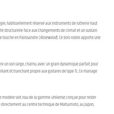
gie, habituellement réservé aux instruments de lutherie haut
lité structurelle face aux changements de climat et un sustain
e touche en Palissandre (
Rosewood
). Ce bois noble apporte une
re un son large, charnu, avec un grain dynamique parfait pour
rillant et tranchant propre aux guitares de type TL. Ce mariage
 ce modèle soit issu de la gamme
Universe
, conçue pour rester
ale directement au centre technique de Matsumoto, au Japon,