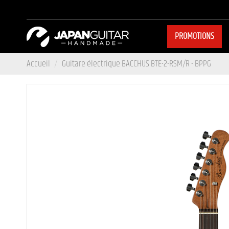
PROMOTIONS
Accueil
Guitare électrique BACCHUS BTE-2-RSM/R - BPPG