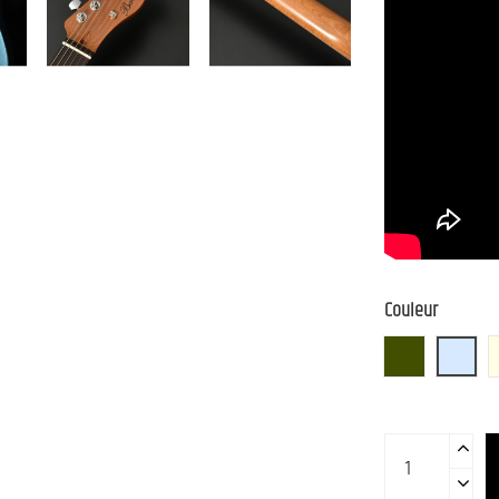
Couleur
Gun-M
IBM (I