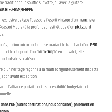
ie traditionnelle souffle sur votre jeu avec la guitare
us BTE-2-RSM/R-BPPG
.
n exclusive de type TL associe l'esprit vintage d'un
manche en
Roasted Maple) à la profondeur esthétique d'un
pickguard
ue.
onfiguration micro audacieuse mariant le tranchant d'un
P-90
che et le claquant d'un
micro simple
en chevalet, elle
tandards de sa catégorie.
re d'un héritage façonné à la main et rigoureusement inspecté
Japon avant expédition.
carne l'alliance parfaite entre accessibilité budgétaire et
onnelle.
e dans l'UE (autres destinations, nous consulter), paiement en
ssible.