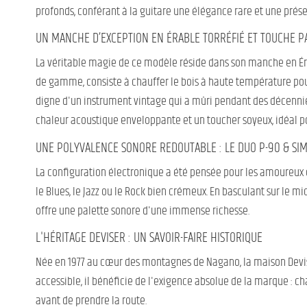
profonds, conférant à la guitare une élégance rare et une prés
UN MANCHE D’EXCEPTION EN ÉRABLE TORRÉFIÉ ET TOUCHE P
La véritable magie de ce modèle réside dans son manche en Éra
de gamme, consiste à chauffer le bois à haute température pour 
digne d'un instrument vintage qui a mûri pendant des décennies
chaleur acoustique enveloppante et un toucher soyeux, idéal po
UNE POLYVALENCE SONORE REDOUTABLE : LE DUO P-90 & SI
La configuration électronique a été pensée pour les amoureux d
le Blues, le Jazz ou le Rock bien crémeux. En basculant sur le m
offre une palette sonore d'une immense richesse.
L'HÉRITAGE DEVISER : UN SAVOIR-FAIRE HISTORIQUE
Née en 1977 au cœur des montagnes de Nagano, la maison Devise
accessible, il bénéficie de l'exigence absolue de la marque : 
avant de prendre la route.