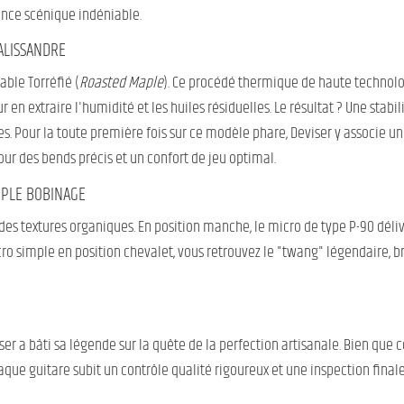
ence scénique indéniable.
ALISSANDRE
ble Torréfié (
Roasted Maple
). Ce procédé thermique de haute technolo
en extraire l'humidité et les huiles résiduelles. Le résultat ? Une stabi
. Pour la toute première fois sur ce modèle phare, Deviser y associe un
ur des bends précis et un confort de jeu optimal.
MPLE BOBINAGE
es textures organiques. En position manche, le micro de type P-90 déliv
icro simple en position chevalet, vous retrouvez le "twang" légendaire, b
r a bâti sa légende sur la quête de la perfection artisanale. Bien que
chaque guitare subit un contrôle qualité rigoureux et une inspection fin