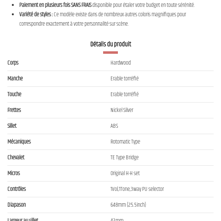
Paiement en plusieurs fois SANS FRAIS
disponible pour étaler votre budget en toute sérénité.
Variété de styles :
Ce modèle existe dans de nombreux autres coloris magnifiques pour
correspondre exactement à votre personnalité sur scène.
Détails du produit
Corps
Hardwood
Manche
Erable torréfié
Touche
Erable torréfié
Frettes
Nickel Silver
Sillet
ABS
Mécaniques
Rotomatic Type
Chevalet
TE Type Bridge
Micros
Original H-H set
Contrôles
1Vol,1Tone,3way PU selector
Diapason
648mm (25.5inch)
Largeur au sillet
42mm