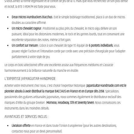
Si vous aimez la forme légendaire et le confort de jeu de la TL mais que vous recherchez un son plus dense
et incisif, la BTE-3-RSM/M est faite pour vous.
Deux micros Humbuckers Bacchus :
Exit le simple bobinage traditionnel, place à un duo de micros
doubles au caractère affirmé.
Un micro chevalet rageur :
Positionné au plus près du chevalet, le micro aigu délivre un son
puissant, idéal pour les distorsions modernes, le rock et les genres lourds, tout en conservant une
excellente séparation des notes, même à fort gain.
Un confort sur mesure :
Grâce à son chevalet de type TE équipé de
6 pontets individuels
, vous
pouvez régler l'action et l'intonation corde par corde avec une précision chirurgicale pour l'adapter
parfaitement à votre style de jeu.
Le corps en bois sélectionné offre une excellente assise aux fréquences médiums et s'associe
harmonieusement à la brillance naturelle du manche en érable.
L'EXPERTISE JAPANGUITAR-HANDMADE
Acheter votre instrument chez nous, c'est choisir l'expertise historique.
JapanGuitar-Handmade.com est le
pionnier absolu à avoir distribué la marque BACCHUS en France et en Europe dès 2014
. Spécialistes
passionnés des guitares artisanales japonaises, nous sommes également le distributeur exclusif des
marques d’élite du groupe Deviser :
Momose, Headway, STR et Seventy Seven
. Nous connaissons ces
instruments dans les moindres détails.
AVANTAGES ET SERVICES INCLUS :
Livraison offerte
en France et dans toute l’Union Européenne (pour les autres destinations,
contactez-nous pour un devis personnalisé).