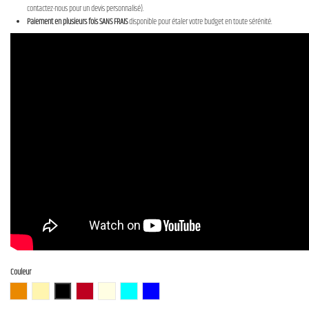
contactez-nous pour un devis personnalisé).
Paiement en plusieurs fois SANS FRAIS
disponible pour étaler votre budget en toute sérénité.
Couleur
3TS (3 Tone Sunburst)
BBD (Butterscotch Blonde)
BLK (Black)
CAR (Candy Apple Red)
OWH (Olympic White)
PTL-SOB
DLPB