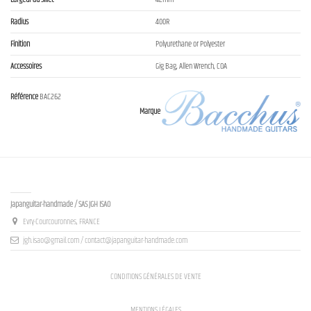
Radius
400R
Finition
Polyurethane or Polyester
Accessoires
Gig Bag, Allen Wrench, COA
Référence
BAC262
Marque
Contact us
Japanguitar-handmade / SAS JGH ISAO
Evry-Courcouronnes, FRANCE
jgh.isao@gmail.com / contact@japanguitar-handmade.com
CONDITIONS GÉNÉRALES DE VENTE
MENTIONS LÉGALES