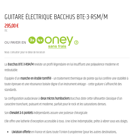
GUITARE ÉLECTRIQUE BACCHUS BTE-3-RSM/M
295,00 €
TTC
OU PAYER EN
Nous consulter pour le délai de livraison
La
Bacchus BTE-3-RSM/M
revisite un profil légendaire en lui insufflant une polyvalence moderne et
redoutable.
Équipée d'un
manche en érable torréfié
– un traitement thermique de pointe qui lui confère une stabilité à
toute épreuve et une résonance boisée digne d'un instrument vintage – cette guitare s'affranchit des
standards.
Sa configuration audacieuse à
deux micros humbuckers
Bacchus dote cette silhouette classique d'un
caractère tranchant, puissant et moderne, parfait pour le rock et les saturations denses.
Son
chevalet à 6 pontets
indépendants assure une justesse chirurgicale.
Elle offre une lutherie d’exception accessible à tous. Une icône indomptable, prête à vibrer sous vos doigts.
Livraison offerte
en France et dans toute l’Union Européenne (pour les autres destinations,