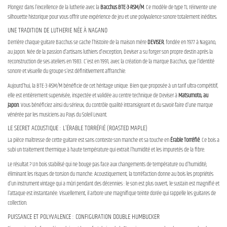
Plongez dans l'excellence de la lutherie avec la
Bacchus BTE-3-RSM/M
. Ce modèle de type TL réinvente une
silhouette historique pour vous offrir une expérience de jeu et une polyvalence sonore totalement inédites.
UNE TRADITION DE LUTHERIE NÉE À NAGANO
Derrière chaque guitare Bacchus se cache l’histoire de la maison mère
DEVISER
, fondée en 1977 à Nagano,
au Japon. Née de la passion d’artisans luthiers d’exception, Deviser a su forger son propre destin après la
reconstruction de ses ateliers en 1983. C'est en 1991, avec la création de la marque Bacchus, que l'identité
sonore et visuelle du groupe s'est définitivement affranchie.
Aujourd'hui, la BTE-3-RSM/M bénéficie de cet héritage unique. Bien que proposée à un tarif ultra-compétitif,
elle est entièrement supervisée, inspectée et validée au centre technique de Deviser à
Matsumoto, au
Japon
. Vous bénéficiez ainsi du sérieux, du contrôle qualité intransigeant et du savoir-faire d'une marque
vénérée par les musiciens au Pays du Soleil Levant.
LE SECRET ACOUSTIQUE : L’ÉRABLE TORRÉFIÉ (ROASTED MAPLE)
La pièce maîtresse de cette guitare est sans conteste son manche et sa touche en
Érable Torréfié
. Ce bois a
subi un traitement thermique à haute température qui extrait l'humidité et les impuretés de la fibre.
Le résultat ? Un bois stabilisé qui ne bouge pas face aux changements de température ou d'humidité,
éliminant les risques de torsion du manche. Acoustiquement, la torréfaction donne au bois les propriétés
d'un instrument vintage qui a mûri pendant des décennies : le son est plus ouvert, le sustain est magnifié et
l'attaque est instantanée. Visuellement, il arbore une magnifique teinte dorée qui rappelle les guitares de
collection.
PUISSANCE ET POLYVALENCE : CONFIGURATION DOUBLE HUMBUCKER