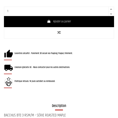
Ajouter au panier
Garanties sécurité : Paiement 3D secure via Payplug, Paypal, Virement.
Livraison gratuite UE - Nous contacter pour les autres destinations
Politique retours: 14 jours satisfait ou remboursé.
Description
BACCHUS BTE-3-RSM/M – SÉRIE ROASTED MAPLE