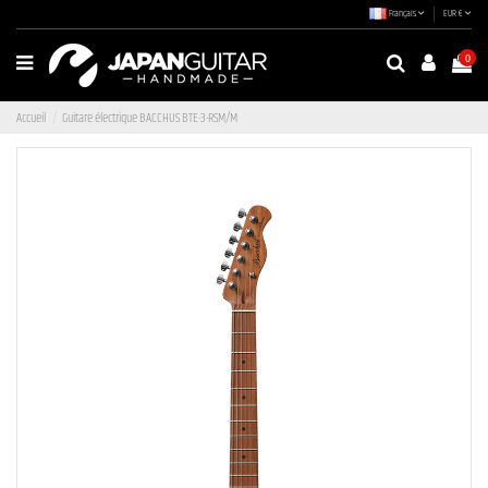
Français
EUR €
0
Accueil
Guitare électrique BACCHUS BTE-3-RSM/M