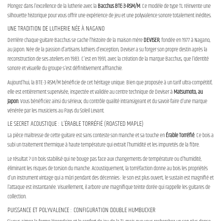
Plongez dans l'excellence de la lutherie avec la
Bacchus BTE-3-RSM/M
. Ce modèle de type TL réinvente une
silhouette historique pour vous offrir une expérience de jeu et une polyvalence sonore totalement inédites.
UNE TRADITION DE LUTHERIE NÉE À NAGANO
Derrière chaque guitare Bacchus se cache l’histoire de la maison mère
DEVISER
, fondée en 1977 à Nagano,
au Japon. Née de la passion d’artisans luthiers d’exception, Deviser a su forger son propre destin après la
reconstruction de ses ateliers en 1983. C'est en 1991, avec la création de la marque Bacchus, que l'identité
sonore et visuelle du groupe s'est définitivement affranchie.
Aujourd'hui, la BTE-3-RSM/M bénéficie de cet héritage unique. Bien que proposée à un tarif ultra-compétitif,
elle est entièrement supervisée, inspectée et validée au centre technique de Deviser à
Matsumoto, au
Japon
. Vous bénéficiez ainsi du sérieux, du contrôle qualité intransigeant et du savoir-faire d'une marque
vénérée par les musiciens au Pays du Soleil Levant.
LE SECRET ACOUSTIQUE : L’ÉRABLE TORRÉFIÉ (ROASTED MAPLE)
La pièce maîtresse de cette guitare est sans conteste son manche et sa touche en
Érable Torréfié
. Ce bois a
subi un traitement thermique à haute température qui extrait l'humidité et les impuretés de la fibre.
Le résultat ? Un bois stabilisé qui ne bouge pas face aux changements de température ou d'humidité,
éliminant les risques de torsion du manche. Acoustiquement, la torréfaction donne au bois les propriétés
d'un instrument vintage qui a mûri pendant des décennies : le son est plus ouvert, le sustain est magnifié et
l'attaque est instantanée. Visuellement, il arbore une magnifique teinte dorée qui rappelle les guitares de
collection.
PUISSANCE ET POLYVALENCE : CONFIGURATION DOUBLE HUMBUCKER