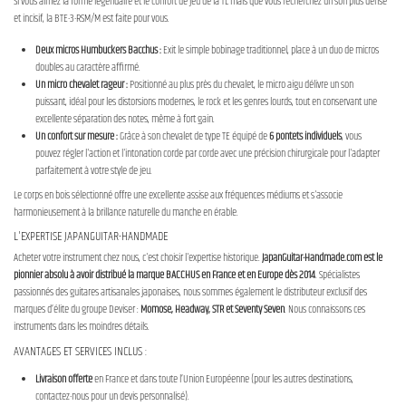
Si vous aimez la forme légendaire et le confort de jeu de la TL mais que vous recherchez un son plus dense
et incisif, la BTE-3-RSM/M est faite pour vous.
Deux micros Humbuckers Bacchus :
Exit le simple bobinage traditionnel, place à un duo de micros
doubles au caractère affirmé.
Un micro chevalet rageur :
Positionné au plus près du chevalet, le micro aigu délivre un son
puissant, idéal pour les distorsions modernes, le rock et les genres lourds, tout en conservant une
excellente séparation des notes, même à fort gain.
Un confort sur mesure :
Grâce à son chevalet de type TE équipé de
6 pontets individuels
, vous
pouvez régler l'action et l'intonation corde par corde avec une précision chirurgicale pour l'adapter
parfaitement à votre style de jeu.
Le corps en bois sélectionné offre une excellente assise aux fréquences médiums et s'associe
harmonieusement à la brillance naturelle du manche en érable.
L'EXPERTISE JAPANGUITAR-HANDMADE
Acheter votre instrument chez nous, c'est choisir l'expertise historique.
JapanGuitar-Handmade.com est le
pionnier absolu à avoir distribué la marque BACCHUS en France et en Europe dès 2014
. Spécialistes
passionnés des guitares artisanales japonaises, nous sommes également le distributeur exclusif des
marques d’élite du groupe Deviser :
Momose, Headway, STR et Seventy Seven
. Nous connaissons ces
instruments dans les moindres détails.
AVANTAGES ET SERVICES INCLUS :
Livraison offerte
en France et dans toute l’Union Européenne (pour les autres destinations,
contactez-nous pour un devis personnalisé).