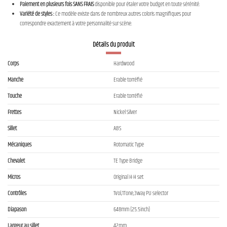
Paiement en plusieurs fois SANS FRAIS
disponible pour étaler votre budget en toute sérénité.
Variété de styles :
Ce modèle existe dans de nombreux autres coloris magnifiques pour
correspondre exactement à votre personnalité sur scène.
Détails du produit
Corps
Hardwood
Manche
Erable torréfié
Touche
Erable torréfié
Frettes
Nickel Silver
Sillet
ABS
Mécaniques
Rotomatic Type
Chevalet
TE Type Bridge
Micros
Original H-H set
Contrôles
1Vol,1Tone,3way PU selector
Diapason
648mm (25.5inch)
Largeur au sillet
42mm