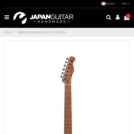
Français
EUR €
0
Accueil
Guitare électrique BACCHUS BTE-3-RSM/M