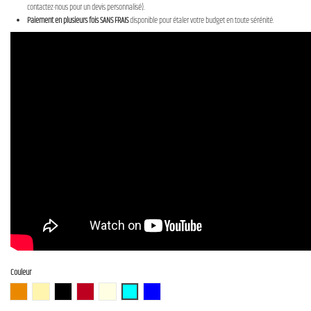
contactez-nous pour un devis personnalisé).
Paiement en plusieurs fois SANS FRAIS
disponible pour étaler votre budget en toute sérénité.
Couleur
3TS (3 Tone Sunburst)
BBD (Butterscotch Blonde)
BLK (Black)
CAR (Candy Apple Red)
OWH (Olympic White)
PTL-SOB
DLPB