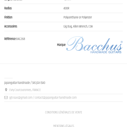
Radius
400R
Finition
Polyurethane or Polyester
Accessoires
Gig Bag, Allen Wrench, COA
Référence
BAC268
Marque
Contact us
Japanguitar-handmade / SAS JGH ISAO
Evry-Courcouronnes, FRANCE
jgh.isao@gmail.com / contact@japanguitar-handmade.com
CONDITIONS GÉNÉRALES DE VENTE
MENTIONS LÉGALES