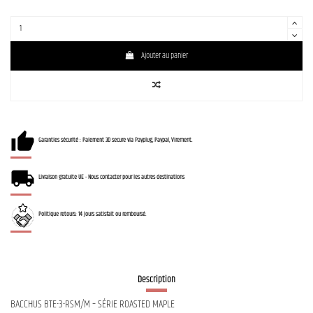
Ajouter au panier
Garanties sécurité : Paiement 3D secure via Payplug, Paypal, Virement.
Livraison gratuite UE - Nous contacter pour les autres destinations
Politique retours: 14 jours satisfait ou remboursé.
Description
BACCHUS BTE-3-RSM/M – SÉRIE ROASTED MAPLE