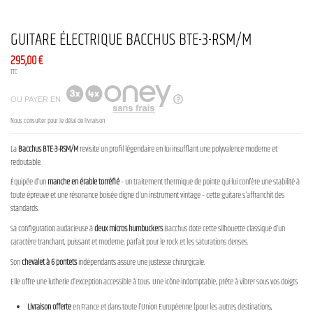
GUITARE ÉLECTRIQUE BACCHUS BTE-3-RSM/M
295,00 €
TTC
OU PAYER EN
Nous consulter pour le délai de livraison
La
Bacchus BTE-3-RSM/M
revisite un profil légendaire en lui insufflant une polyvalence moderne et
redoutable.
Équipée d'un
manche en érable torréfié
– un traitement thermique de pointe qui lui confère une stabilité à
toute épreuve et une résonance boisée digne d'un instrument vintage – cette guitare s'affranchit des
standards.
Sa configuration audacieuse à
deux micros humbuckers
Bacchus dote cette silhouette classique d'un
caractère tranchant, puissant et moderne, parfait pour le rock et les saturations denses.
Son
chevalet à 6 pontets
indépendants assure une justesse chirurgicale.
Elle offre une lutherie d’exception accessible à tous. Une icône indomptable, prête à vibrer sous vos doigts.
Livraison offerte
en France et dans toute l’Union Européenne (pour les autres destinations,