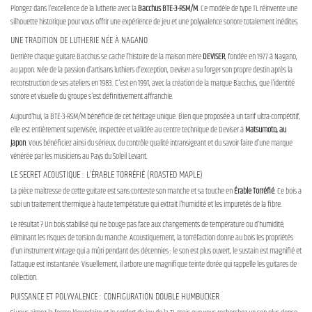
Plongez dans l'excellence de la lutherie avec la
Bacchus BTE-3-RSM/M
. Ce modèle de type TL réinvente une
silhouette historique pour vous offrir une expérience de jeu et une polyvalence sonore totalement inédites.
UNE TRADITION DE LUTHERIE NÉE À NAGANO
Derrière chaque guitare Bacchus se cache l’histoire de la maison mère
DEVISER
, fondée en 1977 à Nagano,
au Japon. Née de la passion d’artisans luthiers d’exception, Deviser a su forger son propre destin après la
reconstruction de ses ateliers en 1983. C'est en 1991, avec la création de la marque Bacchus, que l'identité
sonore et visuelle du groupe s'est définitivement affranchie.
Aujourd'hui, la BTE-3-RSM/M bénéficie de cet héritage unique. Bien que proposée à un tarif ultra-compétitif,
elle est entièrement supervisée, inspectée et validée au centre technique de Deviser à
Matsumoto, au
Japon
. Vous bénéficiez ainsi du sérieux, du contrôle qualité intransigeant et du savoir-faire d'une marque
vénérée par les musiciens au Pays du Soleil Levant.
LE SECRET ACOUSTIQUE : L’ÉRABLE TORRÉFIÉ (ROASTED MAPLE)
La pièce maîtresse de cette guitare est sans conteste son manche et sa touche en
Érable Torréfié
. Ce bois a
subi un traitement thermique à haute température qui extrait l'humidité et les impuretés de la fibre.
Le résultat ? Un bois stabilisé qui ne bouge pas face aux changements de température ou d'humidité,
éliminant les risques de torsion du manche. Acoustiquement, la torréfaction donne au bois les propriétés
d'un instrument vintage qui a mûri pendant des décennies : le son est plus ouvert, le sustain est magnifié et
l'attaque est instantanée. Visuellement, il arbore une magnifique teinte dorée qui rappelle les guitares de
collection.
PUISSANCE ET POLYVALENCE : CONFIGURATION DOUBLE HUMBUCKER