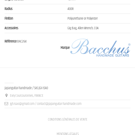
Radius
400R
Finition
Polyurethane or Polyester
Accessoires
Gig Bag, Allen Wrench, COA
Référence
BAC264
Marque
Contact us
Japanguitar-handmade / SAS JGH ISAO
Evry-Courcouronnes, FRANCE
jgh.isao@gmail.com / contact@japanguitar-handmade.com
CONDITIONS GÉNÉRALES DE VENTE
MENTIONS LÉGALES