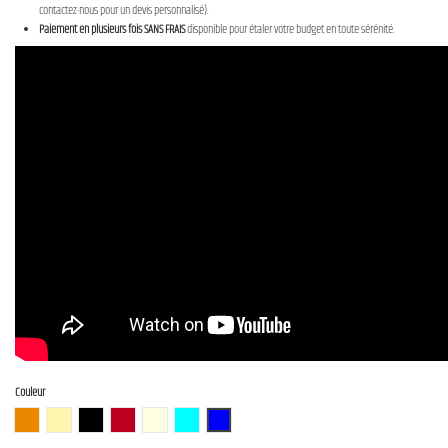
contactez-nous pour un devis personnalisé).
Paiement en plusieurs fois SANS FRAIS
disponible pour étaler votre budget en toute sérénité.
Couleur
3TS (3 Tone Sunburst)
BBD (Butterscotch Blonde)
BLK (Black)
CAR (Candy Apple Red)
OWH (Olympic White)
PTL-SOB
DLPB