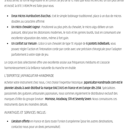
Si vous aimez la forme légendaire et le confort de jeu de la TL mais que vous recherchez un son plus dense
et incisif, la BTE-3-RSM/M est faite pour vous.
Deux micros Humbuckers Bacchus :
Exit le simple bobinage traditionnel, place à un duo de micros
doubles au caractère affirmé.
Un micro chevalet rageur :
Positionné au plus près du chevalet, le micro aigu délivre un son
puissant, idéal pour les distorsions modernes, le rock et les genres lourds, tout en conservant une
excellente séparation des notes, même à fort gain.
Un confort sur mesure :
Grâce à son chevalet de type TE équipé de
6 pontets individuels
, vous
pouvez régler l'action et l'intonation corde par corde avec une précision chirurgicale pour l'adapter
parfaitement à votre style de jeu.
Le corps en bois sélectionné offre une excellente assise aux fréquences médiums et s'associe
harmonieusement à la brillance naturelle du manche en érable.
L'EXPERTISE JAPANGUITAR-HANDMADE
Acheter votre instrument chez nous, c'est choisir l'expertise historique.
JapanGuitar-Handmade.com est le
pionnier absolu à avoir distribué la marque BACCHUS en France et en Europe dès 2014
. Spécialistes
passionnés des guitares artisanales japonaises, nous sommes également le distributeur exclusif des
marques d’élite du groupe Deviser :
Momose, Headway, STR et Seventy Seven
. Nous connaissons ces
instruments dans les moindres détails.
AVANTAGES ET SERVICES INCLUS :
Livraison offerte
en France et dans toute l’Union Européenne (pour les autres destinations,
contactez-nous pour un devis personnalisé).