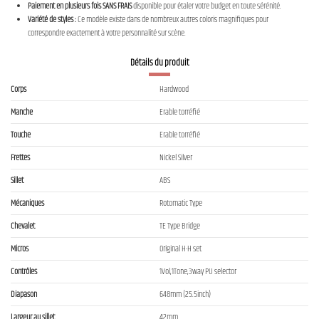
Paiement en plusieurs fois SANS FRAIS
disponible pour étaler votre budget en toute sérénité.
Variété de styles :
Ce modèle existe dans de nombreux autres coloris magnifiques pour
correspondre exactement à votre personnalité sur scène.
Détails du produit
Corps
Hardwood
Manche
Erable torréfié
Touche
Erable torréfié
Frettes
Nickel Silver
Sillet
ABS
Mécaniques
Rotomatic Type
Chevalet
TE Type Bridge
Micros
Original H-H set
Contrôles
1Vol,1Tone,3way PU selector
Diapason
648mm (25.5inch)
Largeur au sillet
42mm