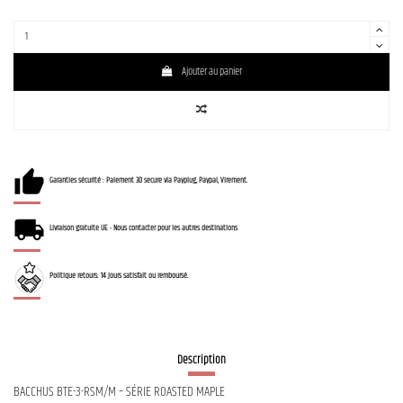
Ajouter au panier
Garanties sécurité : Paiement 3D secure via Payplug, Paypal, Virement.
Livraison gratuite UE - Nous contacter pour les autres destinations
Politique retours: 14 jours satisfait ou remboursé.
Description
BACCHUS BTE-3-RSM/M – SÉRIE ROASTED MAPLE