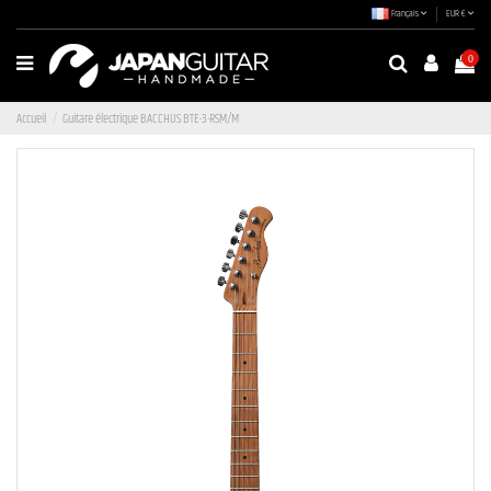
Français
EUR €
0
Accueil
Guitare électrique BACCHUS BTE-3-RSM/M