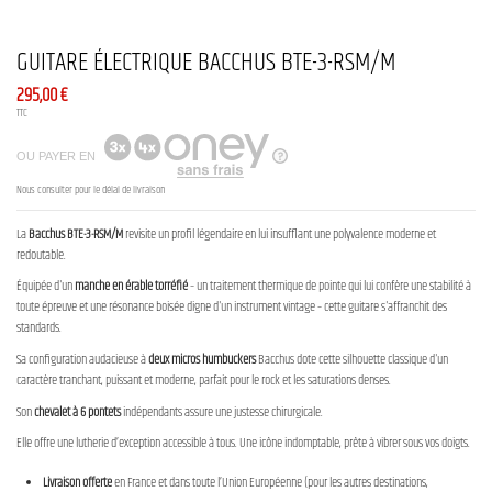
GUITARE ÉLECTRIQUE BACCHUS BTE-3-RSM/M
295,00 €
TTC
OU PAYER EN
Nous consulter pour le délai de livraison
La
Bacchus BTE-3-RSM/M
revisite un profil légendaire en lui insufflant une polyvalence moderne et
redoutable.
Équipée d'un
manche en érable torréfié
– un traitement thermique de pointe qui lui confère une stabilité à
toute épreuve et une résonance boisée digne d'un instrument vintage – cette guitare s'affranchit des
standards.
Sa configuration audacieuse à
deux micros humbuckers
Bacchus dote cette silhouette classique d'un
caractère tranchant, puissant et moderne, parfait pour le rock et les saturations denses.
Son
chevalet à 6 pontets
indépendants assure une justesse chirurgicale.
Elle offre une lutherie d’exception accessible à tous. Une icône indomptable, prête à vibrer sous vos doigts.
Livraison offerte
en France et dans toute l’Union Européenne (pour les autres destinations,