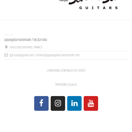
Marque
Contact us
Japanguitar-handmade / SAS JGH ISAO
Evry-Courcouronnes, FRANCE
jgh.isao@gmail.com / contact@japanguitar-handmade.com
CONDITIONS GÉNÉRALES DE VENTE
MENTIONS LÉGALES