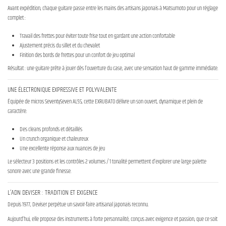
Avant expédition, chaque guitare passe entre les mains des artisans japonais à Matsumoto pour un réglage
complet :
Travail des frettes pour éviter toute frise tout en gardant une action confortable
Ajustement précis du sillet et du chevalet
Finition des bords de frettes pour un confort de jeu optimal
Résultat : une guitare prête à jouer dès l’ouverture du case, avec une sensation haut de gamme immédiate.
UNE ÉLECTRONIQUE EXPRESSIVE ET POLYVALENTE
Équipée de micros SeventySeven AL5S, cette EXRUBATO délivre un son ouvert, dynamique et plein de
caractère.
Des cleans profonds et détaillés
Un crunch organique et chaleureux
Une excellente réponse aux nuances de jeu
Le sélecteur 3 positions et les contrôles 2 volumes / 1 tonalité permettent d’explorer une large palette
sonore avec une grande finesse.
L’ADN DEVISER : TRADITION ET EXIGENCE
Depuis 1977, Deviser perpétue un savoir-faire artisanal japonais reconnu.
Aujourd’hui, elle propose des instruments à forte personnalité, conçus avec exigence et passion, que ce soit