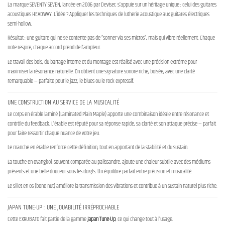
La marque SEVENTY SEVEN, lancée en 2006 par Deviser, s’appuie sur un héritage unique : celui des guitares
acoustiques HEADWAY. L’idée ? Appliquer les techniques de lutherie acoustique aux guitares électriques
semi-hollow.
Résultat : une guitare qui ne se contente pas de “sonner via ses micros”, mais qui vibre réellement. Chaque
note respire, chaque accord prend de l’ampleur.
Le travail des bois, du barrage interne et du montage est réalisé avec une précision extrême pour
maximiser la résonance naturelle. On obtient une signature sonore riche, boisée, avec une clarté
remarquable — parfaite pour le jazz, le blues ou le rock expressif.
UNE CONSTRUCTION AU SERVICE DE LA MUSICALITÉ
Le corps en érable laminé (Laminated Plain Maple) apporte une combinaison idéale entre résonance et
contrôle du feedback. L’érable est réputé pour sa réponse rapide, sa clarté et son attaque précise — parfait
pour faire ressortir chaque nuance de votre jeu.
Le manche en érable renforce cette définition, tout en apportant de la stabilité et du sustain.
La touche en ovangkol, souvent comparée au palissandre, ajoute une chaleur subtile avec des médiums
présents et une belle douceur sous les doigts. Un équilibre parfait entre précision et musicalité.
Le sillet en os (bone nut) améliore la transmission des vibrations et contribue à un sustain naturel plus riche.
JAPAN TUNE-UP : UNE JOUABILITÉ IRRÉPROCHABLE
Cette EXRUBATO fait partie de la gamme
Japan Tune-Up
, ce qui change tout à l’usage.