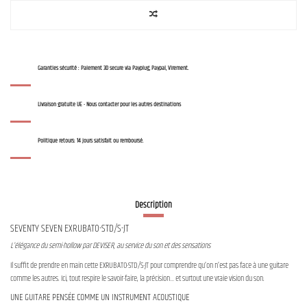
Garanties sécurité : Paiement 3D secure via Payplug, Paypal, Virement.
Livraison gratuite UE - Nous contacter pour les autres destinations
Politique retours: 14 jours satisfait ou remboursé.
Description
SEVENTY SEVEN EXRUBATO-STD/S-JT
L’élégance du semi-hollow par DEVISER, au service du son et des sensations
Il suffit de prendre en main cette EXRUBATO-STD/S-JT pour comprendre qu’on n’est pas face à une guitare
comme les autres. Ici, tout respire le savoir-faire, la précision… et surtout une vraie vision du son.
UNE GUITARE PENSÉE COMME UN INSTRUMENT ACOUSTIQUE