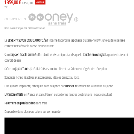
1 359,00 €
1 459,00 €
-100,00 €
TTC
OU PAYER EN
Nous consulter pour le délai de livraison
La
SEVENTY SEVEN EXRUBATO-STD/S-JT
incarne l’approche japonaise du semi-hollow : une guitare pensée
comme une véritable caisse de résonance.
Son
corps en érable laminé
offre clarté et dynamique, tandis que la
touche en ovangkol
apporte chaleur et
confort de jeu.
Grâce au
Japan Tune-Up
réalisé à Matsumoto, elle est parfaitement réglée dès réception.
Sonorités riches, réactives et expressives, idéales du jazz au rock.
Une guitare inspirante, fabriquée avec exigence par
Deviser
, référence de la lutherie au japon.
Livraison offerte
en France et dans l’Union européenne (autres destinations : nous consulter)
Paiement en plusieurs fois
sans frais
Disponible dans plusieurs coloris sur commande