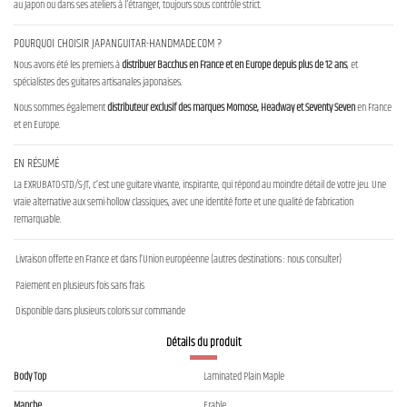
au Japon ou dans ses ateliers à l'étranger, toujours sous contrôle strict.
POURQUOI CHOISIR JAPANGUITAR-HANDMADE.COM ?
Nous avons été les premiers à
distribuer Bacchus en France et en Europe depuis plus de 12 ans
, et
spécialistes des guitares artisanales japonaises.
Nous sommes également
distributeur exclusif des marques Momose, Headway et Seventy Seven
en France
et en Europe.
EN RÉSUMÉ
La EXRUBATO-STD/S-JT, c’est une guitare vivante, inspirante, qui répond au moindre détail de votre jeu. Une
vraie alternative aux semi-hollow classiques, avec une identité forte et une qualité de fabrication
remarquable.
Livraison offerte en France et dans l’Union européenne (autres destinations : nous consulter)
Paiement en plusieurs fois sans frais
Disponible dans plusieurs coloris sur commande
Détails du produit
Body Top
Laminated Plain Maple
Manche
Erable