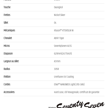
Touche
Ovangkol
Frettes
Nickel Silver
Sillet
Os
Mécaniques
Kluson® KTS90SLN Ni
Chevalet
ABR-1 Type
Micros
SeventySeven AL5S
Diapason
628mm(24.75inch)
Largeur au sillet
43mm
Radius
305R
Finition
Urethane UV Coating
Cordes
Elixir® NANOWEB Light(.010-.046)
Accessoires
Hard case, clé hexagonale, certificat de garantie