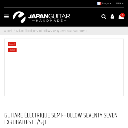
Français
EUR €
0
Accueil
Guitare électrique semi-hollow Seventy Seven EXRUBATO-STD/S-JT
Promo !
-100,00 €
GUITARE ÉLECTRIQUE SEMI-HOLLOW SEVENTY SEVEN
EXRUBATO-STD/S-JT