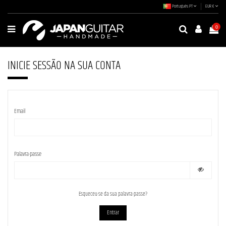
Português PT
EUR €
0
INICIE SESSÃO NA SUA CONTA
Email
Palavra-passe
Esqueceu-se da sua palavra-passe?
Entrar