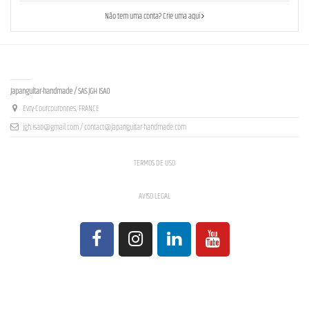
Não tem uma conta? Crie uma aqui
Contact us
Japanguitar-handmade / SAS JGH ISAO
Evry-Courcouronnes, FRANCE
jgh.isao@gmail.com / contact@japanguitar-handmade.com
TERMOS DE USO
AVISO LEGAL