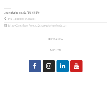
Contact us
Japanguitar-handmade / SAS JGH ISAO
Evry-Courcouronnes, FRANCE
jgh.isao@gmail.com / contact@japanguitar-handmade.com
TERMOS DE USO
AVISO LEGAL