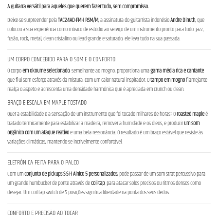
A guitarra versátil para aqueles que querem fazer tudo, sem compromisso.
Deixe-se surpreender pela
TAC24AD-FMH RSM/M
, a assinatura do guitarrista indonésio
Andre Dinuth
, que
colocou a sua experiência como músico de estúdio ao serviço de um instrumento pronto para tudo: jazz,
fusão, rock, metal, clean cristalino ou lead grande e saturado, ele leva tudo na sua passada.
UM CORPO CONCEBIDO PARA O SOM E O CONFORTO
O corpo
em okoume selecionado
, semelhante ao mogno, proporciona uma
gama média rica e cantante
que flui sem esforço através da mistura, com um calor natural inspirador. O
tampo em mogno
flamejante
realça o aspeto e acrescenta uma densidade harmónica que é apreciada em crunch ou clean.
BRAÇO E ESCALA EM MAPLE TOSTADO
Quer a estabilidade e a sensação de um instrumento que foi tocado milhares de horas? O
roasted maple
é
tratado termicamente para estabilizar a madeira, remover a humidade e os óleos, e produzir
um som
orgânico com um ataque reativo
e uma bela ressonância. O resultado é um braço estável que resiste às
variações climáticas, mantendo-se incrivelmente confortável.
ELETRÓNICA FEITA PARA O PALCO
Com um
conjunto de pickups S-S-H Alnico 5 personalizados
, pode passar de um som strat percussivo para
um grande humbucker de ponte através de
coil-tap
, para atacar solos precisos ou ritmos densos como
desejar. Um coil tap switch de 5 posições significa liberdade na ponta dos seus dedos.
CONFORTO E PRECISÃO AO TOCAR