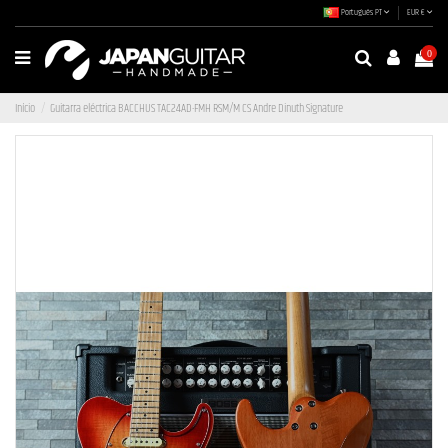
Português PT
EUR €
0
Início
Guitarra eléctrica BACCHUS TAC24AD-FMH RSM/M CS Andre Dinuth Signature