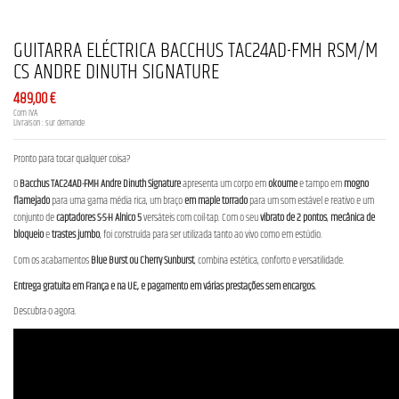
GUITARRA ELÉCTRICA BACCHUS TAC24AD-FMH RSM/M
CS ANDRE DINUTH SIGNATURE
489,00 €
Com IVA
Livraison : sur demande
Pronto para tocar qualquer coisa?
O
Bacchus TAC24AD-FMH Andre Dinuth Signature
apresenta um corpo em
okoume
e tampo em
mogno
flamejado
para uma gama média rica, um braço
em maple torrado
para um som estável e reativo e um
conjunto de
captadores S-S-H Alnico 5
versáteis com coil-tap. Com o seu
vibrato de 2 pontos
,
mecânica de
bloqueio
e
trastes jumbo
, foi construída para ser utilizada tanto ao vivo como em estúdio.
Com os acabamentos
Blue Burst ou Cherry Sunburst
, combina estética, conforto e versatilidade.
Entrega gratuita em França e na UE, e pagamento em várias prestações sem encargos.
Descubra-o agora.