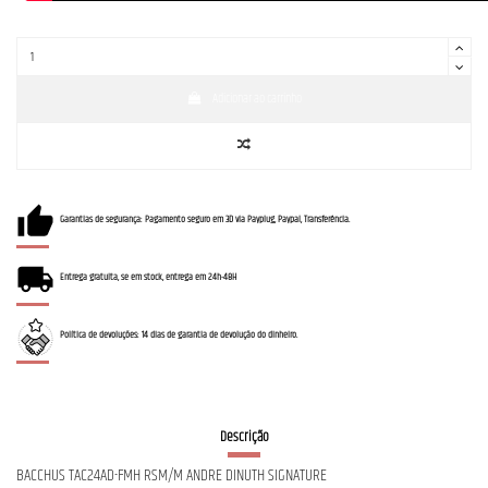
Adicionar ao carrinho
Garantias de segurança: Pagamento seguro em 3D via Payplug, Paypal, Transferência.
Entrega gratuita, se em stock, entrega em 24h-48H
Política de devoluções: 14 dias de garantia de devolução do dinheiro.
Descrição
BACCHUS TAC24AD-FMH RSM/M ANDRE DINUTH SIGNATURE