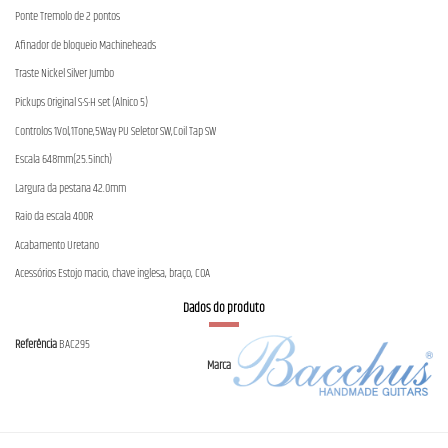
Ponte Tremolo de 2 pontos
Afinador de bloqueio Machineheads
Traste Nickel Silver Jumbo
Pickups Original S-S-H set (Alnico 5)
Controlos 1Vol,1Tone,5Way PU Seletor SW,Coil Tap SW
Escala 648mm(25.5inch)
Largura da pestana 42.0mm
Raio da escala 400R
Acabamento Uretano
Acessórios Estojo macio, chave inglesa, braço, COA
Dados do produto
Referência
BAC295
Marca