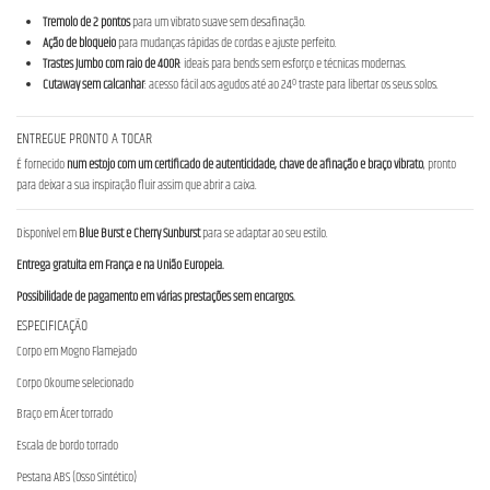
Tremolo de 2 pontos
para um vibrato suave sem desafinação.
Ação de bloqueio
para mudanças rápidas de cordas e ajuste perfeito.
Trastes Jumbo com raio de 400R
: ideais para bends sem esforço e técnicas modernas.
Cutaway sem calcanhar
: acesso fácil aos agudos até ao 24º traste para libertar os seus solos.
ENTREGUE PRONTO A TOCAR
É fornecido
num estojo com um certificado de autenticidade, chave de afinação e braço vibrato
, pronto
para deixar a sua inspiração fluir assim que abrir a caixa.
Disponível em
Blue Burst e Cherry Sunburst
para se adaptar ao seu estilo.
Entrega gratuita em França e na União Europeia.
Possibilidade de pagamento em várias prestações sem encargos.
ESPECIFICAÇÃO
Corpo em Mogno Flamejado
Corpo Okoume selecionado
Braço em Ácer torrado
Escala de bordo torrado
Pestana ABS (Osso Sintético)