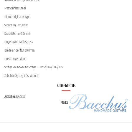
Machineheads Open Gear Type
Fret Stainless Steel
Pickup Original JB Type
Steuerung 2Vo,1Tone
Skala 864mm(34inch)
Fingerboard Radius 305R
Breite an der Nut 38.0mm
Finish Polyethylene
Strings Roundwound Strings・.045/.065/.085/.105
Zubehör Gig bag, COA, Wrench
Artikeldetails
Artikel-Nr.
BAC434
Marke