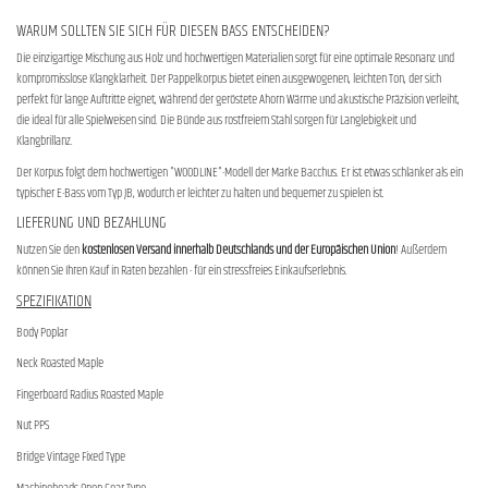
WARUM SOLLTEN SIE SICH FÜR DIESEN BASS ENTSCHEIDEN?
Die einzigartige Mischung aus Holz und hochwertigen Materialien sorgt für eine optimale Resonanz und
kompromisslose Klangklarheit. Der Pappelkorpus bietet einen ausgewogenen, leichten Ton, der sich
perfekt für lange Auftritte eignet, während der geröstete Ahorn Wärme und akustische Präzision verleiht,
die ideal für alle Spielweisen sind. Die Bünde aus rostfreiem Stahl sorgen für Langlebigkeit und
Klangbrillanz.
Der Korpus folgt dem hochwertigen "WOODLINE"-Modell der Marke Bacchus. Er ist etwas schlanker als ein
typischer E-Bass vom Typ JB, wodurch er leichter zu halten und bequemer zu spielen ist.
LIEFERUNG UND BEZAHLUNG
Nutzen Sie den
kostenlosen Versand innerhalb Deutschlands und der Europäischen Union
! Außerdem
können Sie Ihren Kauf in Raten bezahlen - für ein stressfreies Einkaufserlebnis.
SPEZIFIKATION
Body Poplar
Neck Roasted Maple
Fingerboard Radius Roasted Maple
Nut PPS
Bridge Vintage Fixed Type