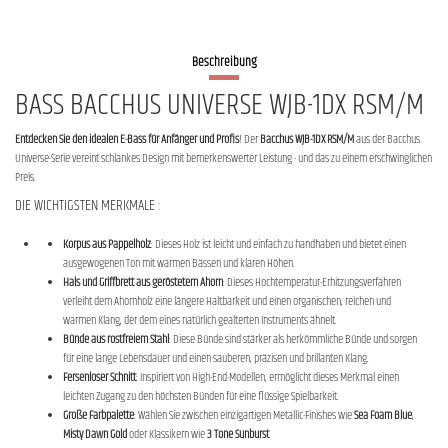
Beschreibung
BASS BACCHUS UNIVERSE WJB-1DX RSM/M
Entdecken Sie den idealen E-Bass für Anfänger und Profis
! Der
Bacchus WJB-1DX RSM/M
aus der Bacchus
Universe-Serie vereint schlankes Design mit bemerkenswerter Leistung - und das zu einem erschwinglichen
Preis.
DIE WICHTIGSTEN MERKMALE :
Korpus aus Pappelholz
: Dieses Holz ist leicht und einfach zu handhaben und bietet einen
ausgewogenen Ton mit warmen Bässen und klaren Höhen.
Hals und Griffbrett aus geröstetem Ahorn
: Dieses Hochtemperatur-Erhitzungsverfahren
verleiht dem Ahornholz eine längere Haltbarkeit und einen organischen, reichen und
warmen Klang, der dem eines natürlich gealterten Instruments ähnelt.
Bünde aus rostfreiem Stahl
: Diese Bünde sind stärker als herkömmliche Bünde und sorgen
für eine lange Lebensdauer und einen sauberen, präzisen und brillanten Klang.
Fersenloser Schnitt
: Inspiriert von High-End-Modellen, ermöglicht dieses Merkmal einen
leichten Zugang zu den höchsten Bünden für eine flüssige Spielbarkeit.
Große Farbpalette
: Wählen Sie zwischen einzigartigen Metallic-Finishes wie
Sea Foam Blue
,
Misty Dawn Gold
oder Klassikern wie
3 Tone Sunburst
.