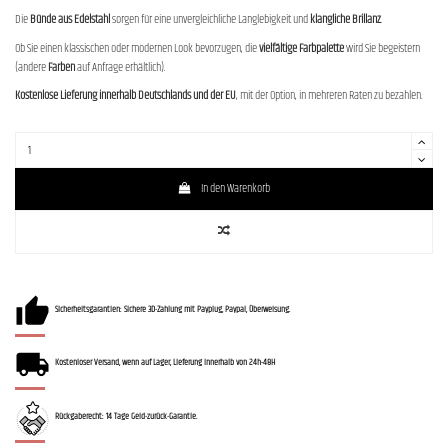
Die
Bünde aus Edelstahl
sorgen für eine unvergleichliche Langlebigkeit und
klangliche Brillanz
.
Ob Sie einen klassischen oder modernen Look bevorzugen, die
vielfältige Farbpalette
wird Sie begeistern
(andere
Farben
auf Anfrage erhältlich).
Kostenlose Lieferung innerhalb Deutschlands und der EU
, mit der Option, in mehreren Raten zu bezahlen.
In den Warenkorb
Sicherheitsgarantien: Sichere 3D-Zahlung mit Payplug, Paypal, Überweisung.
Kostenloser Versand, wenn auf Lager, Lieferung innerhalb von 24h-48H
Rückgaberecht: 14 Tage Geld-zurück-Garantie.