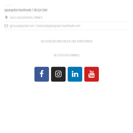
Contact us
Japanguitar-handmade / SAS JGH ISAO
Evry-Courcouronnes, FRANCE
jgh.isao@gmail.com / contact@japanguitar-handmade.com
NUTZUNGSBEDINGUNGEN UND KONDITIONEN
RECHTLICHER HINWEIS