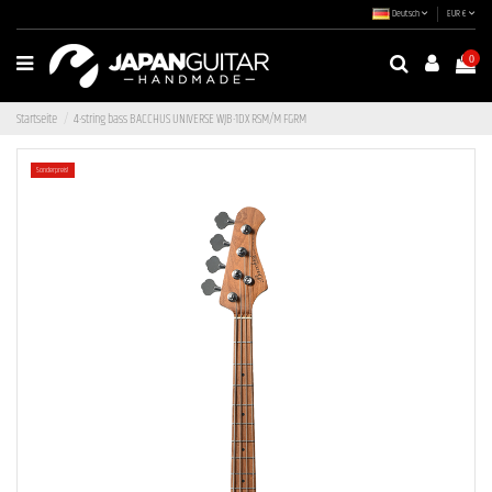
Deutsch
EUR €
0
Startseite
4-string bass BACCHUS UNIVERSE WJB-1DX RSM/M FGRM
Sonderpreis!