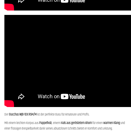
Der
Bacchus WJB-1DX RSM/M
ist der perfekte Bass für Amateure und Profis.
Mit einem leichten Korpus aus
Pappelholz
, einem
Hals aus geröstetem Ahorn
für einen
warmen Klang
und
einer flüssigen Bespielbarkeit dank seines absatzlosen Schnitts bietet er Komfort und Leistung.