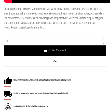
Die Bacchus DUKE CTM FM ST verkörpert die Handwerkskunst und die Liebe zum Detail für Musiker. Mit
einer Decke aus geflammtem Ahorn und einem Korpus aus Nyatoh bietet sie einen vollen, präzisen Klang
und dank ihres Set-Neck-Halses eine hervorragende Bespielbarkeit. Makellose Verarbeitung, Leichtigkeit
und Spielkomfort sind garantiert. Innerhalb Deutschlands und der EU versandkostenfrei, mit der
Möglichkeit zur kostenlosen Ratenzahlung.
In den Warenkorb
Sicherheitsgarantien: Sichere 3D-Zahlung mit Payplug, Paypal, Überweisung.
Kostenloser Versand, wenn auf Lager, Lieferung innerhalb von 24h-48H
Rückgaberecht: 14 Tage Geld-zurück-Garantie.