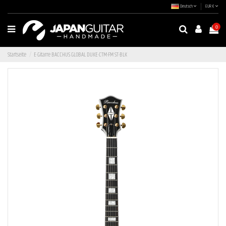
Deutsch
EUR €
0
Startseite
E-Gitarre BACCHUS GLOBAL DUKE-CTM-FM ST-BLK