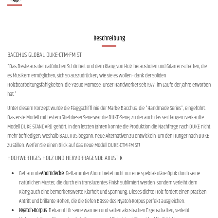
Beschreibung
BACCHUS GLOBAL DUKE-CTM-FM ST
"Das Beste aus der natürlichen Schönheit und dem Klang von Holz herausholen und Gitarren schaffen, die
es Musikern ermöglichen, sich so auszudrücken, wie sie es wollen - dank der soliden
Holzbearbeitungsfähigkeiten, die Yasuo Momose, unser Handwerker seit 1977, im Laufe der Jahre erworben
hat."
Unter diesem Konzept wurde die Flaggschifflinie der Marke Bacchus, die "Handmade Series", eingeführt.
Das erste Modell mit festem Stiel dieser Serie war die DUKE-Serie, zu der auch das seit langem verkaufte
Modell DUKE-STANDARD gehört. In den letzten Jahren konnte die Produktion die Nachfrage nach DUKE nicht
mehr befriedigen, weshalb BACCHUS begann, neue Alternativen zu entwickeln, um den Hunger nach DUKE
zu stillen. Werfen Sie einen Blick auf das neue Modell DUKE-CTM-FM ST!
HOCHWERTIGES HOLZ UND HERVORRAGENDE AKUSTIK
Geflammte
Ahorndecke
: Geflammter Ahorn bietet nicht nur eine spektakuläre Optik durch seine
natürlichen Muster, die durch ein transluzentes Finish sublimiert werden, sondern verleiht dem
Klang auch eine bemerkenswerte Klarheit und Spannung. Dieses dichte Holz fördert einen präzisen
Antritt und brillante Höhen, die die tiefen Bässe des Nyatoh-Korpus perfekt ausgleichen.
Nyatoh-Korpus
: Bekannt für seine warmen und satten akustischen Eigenschaften, verleiht