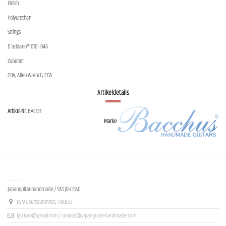
Finish
Polyurethan
Strings
D'addario® 010 - 046
Zubehör
COA, Allen Wrench, COA
Artikeldetails
Artikel-Nr.
BAC131
Marke
Contact us
Japanguitar-handmade / SAS JGH ISAO
Evry-Courcouronnes, FRANCE
jgh.isao@gmail.com / contact@japanguitar-handmade.com