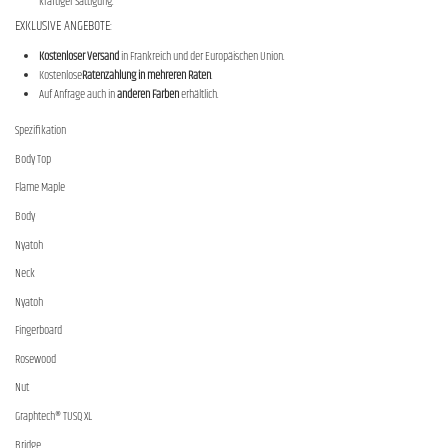
kräftiger Sättigung.
EXKLUSIVE ANGEBOTE:
Kostenloser Versand
in Frankreich und der Europäischen Union.
Kostenlose
Ratenzahlung in mehreren Raten
.
Auf Anfrage auch in
anderen Farben
erhältlich.
Spezifikation
Body Top
Flame Maple
Body
Nyatoh
Neck
Nyatoh
Fingerboard
Rosewood
Nut
Graphtech® TUSQ XL
Bridge