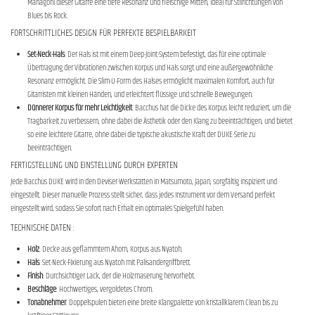
Mahagoni dieser Gitarre eine tiefe Resonanz und fleischige Mitten, ideal für Stilrichtungen von
Blues bis Rock.
FORTSCHRITTLICHES DESIGN FÜR PERFEKTE BESPIELBARKEIT
Set-Neck-Hals
: Der Hals ist mit einem Deep-Joint-System befestigt, das für eine optimale
Übertragung der Vibrationen zwischen Korpus und Hals sorgt und eine außergewöhnliche
Resonanz ermöglicht. Die Slim-U-Form des Halses ermöglicht maximalen Komfort, auch für
Gitarristen mit kleinen Händen, und erleichtert flüssige und schnelle Bewegungen.
Dünnerer Korpus für mehr Leichtigkeit
: Bacchus hat die Dicke des Korpus leicht reduziert, um die
Tragbarkeit zu verbessern, ohne dabei die Ästhetik oder den Klang zu beeinträchtigen, und bietet
so eine leichtere Gitarre, ohne dabei die typische akustische Kraft der DUKE-Serie zu
beeinträchtigen.
FERTIGSTELLUNG UND EINSTELLUNG DURCH EXPERTEN
Jede Bacchus DUKE wird in den Deviser-Werkstätten in Matsumoto, Japan, sorgfältig inspiziert und
eingestellt. Dieser manuelle Prozess stellt sicher, dass jedes Instrument vor dem Versand perfekt
eingestellt wird, sodass Sie sofort nach Erhalt ein optimales Spielgefühl haben.
TECHNISCHE DATEN :
Holz
: Decke aus geflammtem Ahorn, Korpus aus Nyatoh.
Hals
: Set-Neck-Fixierung aus Nyatoh mit Palisandergriffbrett.
Finish
: Durchsichtiger Lack, der die Holzmaserung hervorhebt.
Beschläge
: Hochwertiges, vergoldetes Chrom.
Tonabnehmer
: Doppelspulen bieten eine breite Klangpalette von kristallklarem Clean bis zu