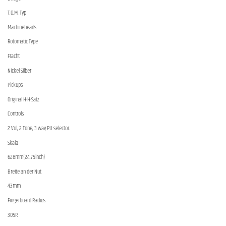
T.O.M. Typ
Machineheads
Rotomatic Type
Fracht
Nickel Silber
Pickups
Original H-H-Satz
Controls
2 Vol, 2 Tone, 3 way PU selector.
Skala
628mm(24.75inch)
Breite an der Nut
43mm
Fingerboard Radius
305R