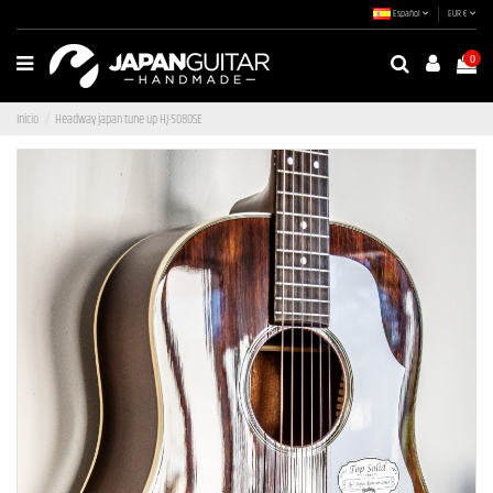
Español
EUR €
0
Inicio
Headway japan tune up HJ-5080SE