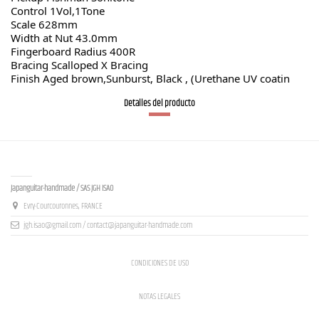
Control 1Vol,1Tone
Scale 628mm
Width at Nut 43.0mm
Fingerboard Radius 400R
Bracing Scalloped X Bracing
Finish Aged brown,Sunburst, Black , (Urethane UV coatin
Detalles del producto
Contact us
Japanguitar-handmade / SAS JGH ISAO
Evry-Courcouronnes, FRANCE
jgh.isao@gmail.com / contact@japanguitar-handmade.com
CONDICIONES DE USO
NOTAS LEGALES