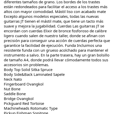
diferentes tamaños de grano. Los bordes de los trastes 
están redondeados para facilitar el acceso a los trastes más 
altos con mayor comodidad. Mástil liso con acabado mate 
Excepto algunos modelos especiales, todas las nuevas 
guitarras JT tienen el mástil mate, que tiene un tacto más 
suave y mejora la jugabilidad. Cuerdas Las guitarras JT se 
encordan con cuerdas Elixir de bronce fosforoso de calibre 
ligero cuando salen de nuestro taller, donde se afinan con 
precisión para conseguir una acción de cuerdas perfecta que 
garantice la facilidad de ejecución. Funda Incluimos una 
resistente funda con un grueso acolchado para mantener el 
instrumento a salvo. En la parte trasera, hay un gran bolsillo 
de tamaño A4, donde podrá llevar cómodamente todos sus 
accesorios sin problemas. 
Body Top Solid Sitka Spruce
Body Side&Back Laminated Sapele
Neck Nato
Fingerboard Ovangkol
Nut Bone
Saddle Bone
Bridge Ovangkol
Pickguard Red Tortoise
Machineheads Rotomatic Type
Pickup Fishman Sonitone