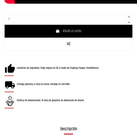
Añadir al carrito
Garantías de seguridad: Pago seguro en 3D a través de Payplug, Paypal, Transferencia.
Entrega gratuita, si está en stock, entrega en 24h-48H
Política de devoluciones: 14 días de garantía de devolución de dinero.
Descripción