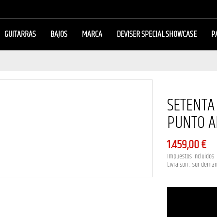
GUITARRAS
BAJOS
MARCA
DEVISER SPECIAL SHOWCASE
P
SETENTA
PUNTO 
1.459,00 €
Impuestos incluidos
Livraison : sur dema