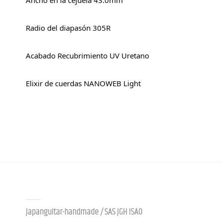
Ancho en la cejuela 43.0mm
Radio del diapasón 305R
Acabado Recubrimiento UV Uretano
Elixir de cuerdas NANOWEB Light
Contact us
Japanguitar-handmade / SAS JGH ISAO