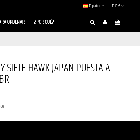
Español
EUR €
ARA ORDENAR
¿POR QUÉ?
 Y SIETE HAWK JAPAN PUESTA A
ABR
nde