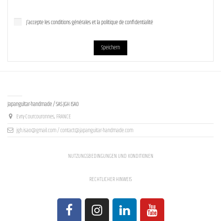
J'accepte les conditions générales et la politique de confidentialité
Speichern
Contact us
Japanguitar-handmade / SAS JGH ISAO
Evry-Courcouronnes, FRANCE
jgh.isao@gmail.com / contact@japanguitar-handmade.com
NUTZUNGSBEDINGUNGEN UND KONDITIONEN
RECHTLICHER HINWEIS