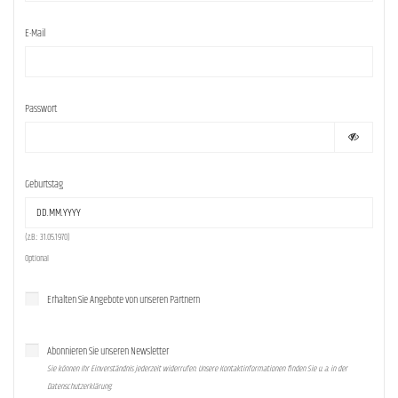
E-Mail
Passwort
Geburtstag
(z.B.: 31.05.1970)
Optional
Erhalten Sie Angebote von unseren Partnern
Abonnieren Sie unseren Newsletter
Sie können Ihr Einverständnis jederzeit widerrufen. Unsere Kontaktinformationen finden Sie u. a. in der
Datenschutzerklärung.