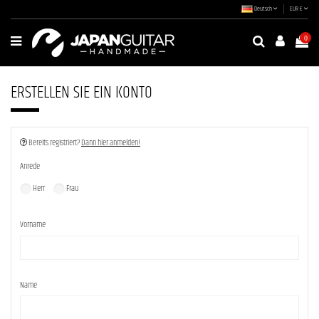
Deutsch
EUR €
0
ERSTELLEN SIE EIN KONTO
Bereits registriert?
Dann hier anmelden!
Anrede
Herr
Frau
Vorname
Name