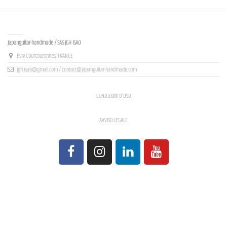
Contact us
Japanguitar-handmade / SAS JGH ISAO
Evry-Courcouronnes, FRANCE
jgh.isao@gmail.com / contact@japanguitar-handmade.com
CONDIZIONI D'USO
AVVISO LEGALE