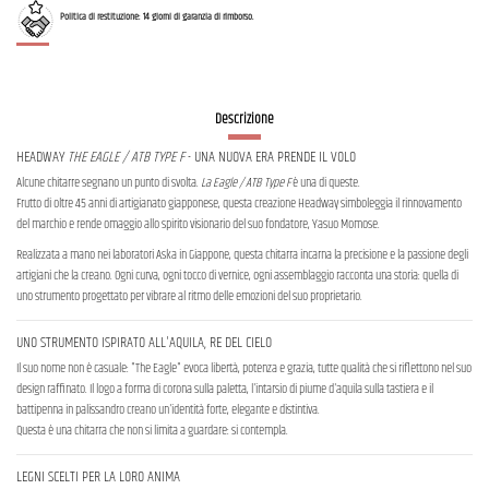
Politica di restituzione: 14 giorni di garanzia di rimborso.
Descrizione
HEADWAY
THE EAGLE / ATB TYPE F
- UNA NUOVA ERA PRENDE IL VOLO
Alcune chitarre segnano un punto di svolta.
La Eagle / ATB Type F
è una di queste.
Frutto di oltre 45 anni di artigianato giapponese, questa creazione Headway simboleggia il rinnovamento
del marchio e rende omaggio allo spirito visionario del suo fondatore, Yasuo Momose.
Realizzata a mano nei laboratori Aska in Giappone, questa chitarra incarna la precisione e la passione degli
artigiani che la creano. Ogni curva, ogni tocco di vernice, ogni assemblaggio racconta una storia: quella di
uno strumento progettato per vibrare al ritmo delle emozioni del suo proprietario.
UNO STRUMENTO ISPIRATO ALL'AQUILA, RE DEL CIELO
Il suo nome non è casuale: "The Eagle" evoca libertà, potenza e grazia, tutte qualità che si riflettono nel suo
design raffinato. Il logo a forma di corona sulla paletta, l'intarsio di piume d'aquila sulla tastiera e il
battipenna in palissandro creano un'identità forte, elegante e distintiva.
Questa è una chitarra che non si limita a guardare: si contempla.
LEGNI SCELTI PER LA LORO ANIMA