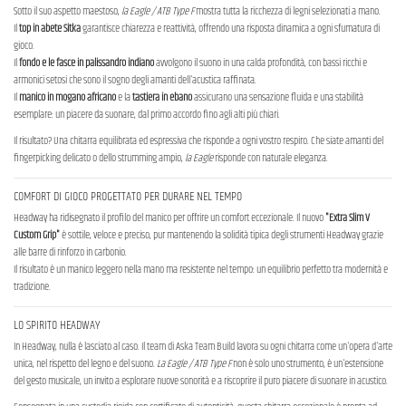
Sotto il suo aspetto maestoso,
la Eagle / ATB Type F
mostra tutta la ricchezza di legni selezionati a mano.
Il
top in abete Sitka
garantisce chiarezza e reattività, offrendo una risposta dinamica a ogni sfumatura di
gioco.
Il
fondo e le fasce in palissandro indiano
avvolgono il suono in una calda profondità, con bassi ricchi e
armonici setosi che sono il sogno degli amanti dell'acustica raffinata.
Il
manico in mogano africano
e la
tastiera in ebano
assicurano una sensazione fluida e una stabilità
esemplare: un piacere da suonare, dal primo accordo fino agli alti più chiari.
Il risultato? Una chitarra equilibrata ed espressiva che risponde a ogni vostro respiro. Che siate amanti del
fingerpicking delicato o dello strumming ampio,
la Eagle
risponde con naturale eleganza.
COMFORT DI GIOCO PROGETTATO PER DURARE NEL TEMPO
Headway ha ridisegnato il profilo del manico per offrire un comfort eccezionale. Il nuovo
"Extra Slim V
Custom Grip"
è sottile, veloce e preciso, pur mantenendo la solidità tipica degli strumenti Headway grazie
alle barre di rinforzo in carbonio.
Il risultato è un manico leggero nella mano ma resistente nel tempo: un equilibrio perfetto tra modernità e
tradizione.
LO SPIRITO HEADWAY
In Headway, nulla è lasciato al caso. Il team di Aska Team Build lavora su ogni chitarra come un'opera d'arte
unica, nel rispetto del legno e del suono.
La Eagle / ATB Type F
non è solo uno strumento, è un'estensione
del gesto musicale, un invito a esplorare nuove sonorità e a riscoprire il puro piacere di suonare in acustico.