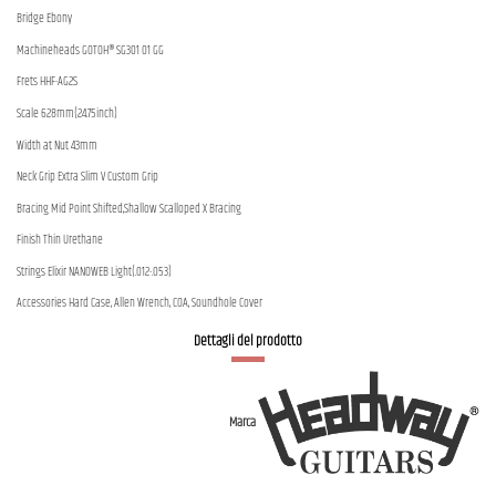
Bridge Ebony
Machineheads GOTOH® SG301 01 GG
Frets HHF-AG2S
Scale 628mm(24.75inch)
Width at Nut 43mm
Neck Grip Extra Slim V Custom Grip
Bracing Mid Point Shifted,Shallow Scalloped X Bracing
Finish Thin Urethane
Strings Elixir NANOWEB Light(.012-.053)
Accessories Hard Case, Allen Wrench, COA, Soundhole Cover
Dettagli del prodotto
Marca