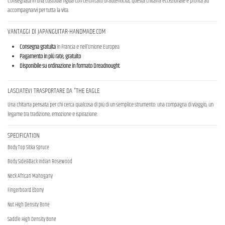
Consegnata in una custodia rigida con certificato di autenticità, questa chitarra eccezionale è pronta ad
accompagnarvi per tutta la vita.
VANTAGGI DI JAPANGUITAR-HANDMADE.COM
Consegna gratuita
in Francia e nell'Unione Europea
Pagamento in più rate, gratuito
Disponibile su ordinazione in formato Dreadnought
LASCIATEVI TRASPORTARE DA "THE EAGLE
Una chitarra pensata per chi cerca qualcosa di più di un semplice strumento: una compagna di viaggio, un
legame tra tradizione, emozione e ispirazione.
SPECIFICATION
Body Top Sitka Spruce
Body Side&Back Indian Rosewood
Neck African Mahogany
Fingerboard Ebony
Nut High Density Bone
Saddle High Density Bone