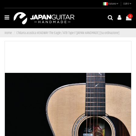
Italiano
EUR €
0
Home
Chitarra acustica HEADWAY The Eagle / ATB Type F [JAPAN HANDMADE] [su ordinazione]