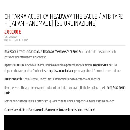
CHITARRA ACUSTICA HEADWAY THE EAGLE / ATB TYPE
F [JAPAN HANDMADE] [SU ORDINAZIONE]
2.890,00 €
Tasse incluse
Livraison : sur demande
Realizzata a mano in Giappone, la Headway
The Eagle / ATB Type F
racchiude tutta l'esperienza e la
passione dell'artigianato giapponese.
Ispirata all'
aquila
, simbolo di libertà, unisce eleganza e potenza sonora: tavola
in abete Sitka
per una
risposta chiara e precisa, fondo e fasce
in palissandro indiano
per una profondità armonica ammaliante.
Il
manico sottile
"Extra Slim V Custom Grip" è straordinariamente comodo da suonare.
Il suo design raffinato - intarsi a piuma d'aquila, paletta a corona - riflette l'eccellenza della
serie Aska Team
Build
.
Fornita con custodia rigida e certificato, questa chitarra unica è disponibile in una gamma di colori.
Consegna gratuita in Francia e nell'UE, pagamento rateale senza costi aggiuntivi.