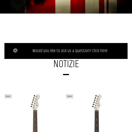
Would you like to ask us a question? Click here
NOTIZIE
MOMOSE MT1-ADZ-RDR TYPE TL
MOMOSE MC1-ADZ-RD/R TYPE ST
Nuovo
Nuovo
ELECTRIC GUITAR – 2-PIECE ALDER
ELECTRIC GUITAR – ALDER BODY,
BODY – INDIAN ROSEWOOD...
ROSEWOOD FINGERBOARD – WHITE...
2.019,00 €
2.019,00 €