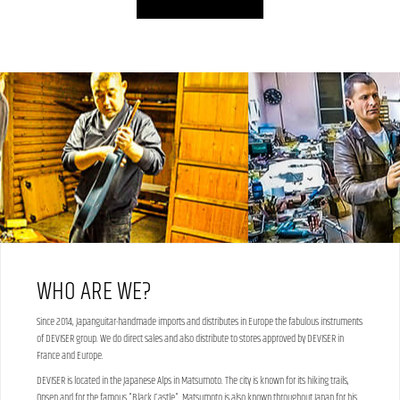
WHO ARE WE?
Since 2014, Japanguitar-handmade imports and distributes in Europe the fabulous instruments
of DEVISER group. We do direct sales and also distribute to stores approved by DEVISER in
France and Europe.
DEVISER is located in the Japanese Alps in Matsumoto. The city is known for its hiking trails,
Onsen and for the famous "Black Castle". Matsumoto is also known throughout Japan for his