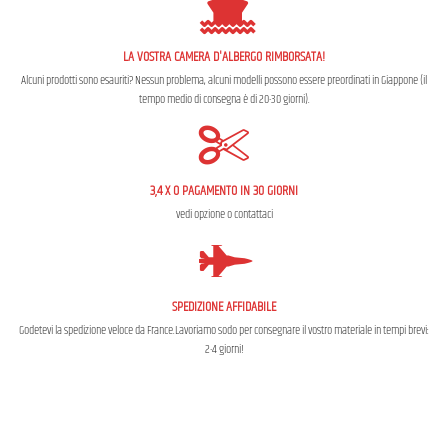
LA VOSTRA CAMERA D'ALBERGO RIMBORSATA!
Alcuni prodotti sono esauriti? Nessun problema, alcuni modelli possono essere preordinati in Giappone (il
tempo medio di consegna è di 20-30 giorni).
3,4 X O PAGAMENTO IN 30 GIORNI
vedi opzione o contattaci
SPEDIZIONE AFFIDABILE
Godetevi la spedizione veloce da France.Lavoriamo sodo per consegnare il vostro materiale in tempi brevi:
2-4 giorni!