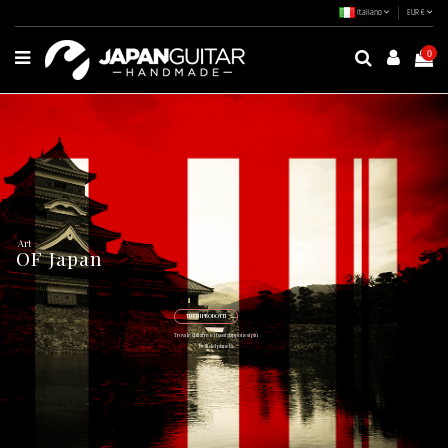
Italiano
EUR €
0
A
r
t
OF Japan
TUTTI I PRODOTTI
Trova le chitarre e i bassi giapponesi più
belli del pianeta.