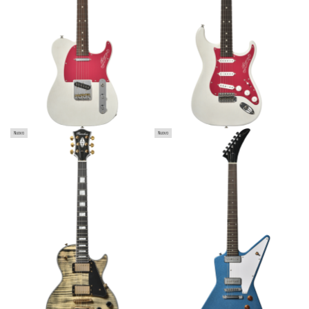
BACCHUS DUKE-CTM-FM ST-CHG
BACCHUS BEX-STD/S ELECTRIC
Nuovo
Nuovo
SINGLE-CUT ELECTRIC GUITAR
GUITAR
1.069,00 €
1.119,00 €