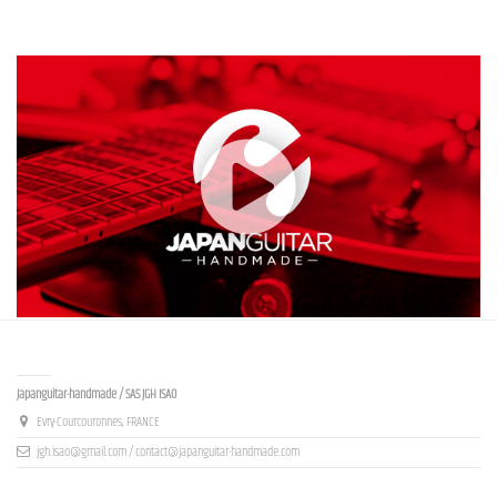
Contact us
Japanguitar-handmade / SAS JGH ISAO
Evry-Courcouronnes, FRANCE
jgh.isao@gmail.com / contact@japanguitar-handmade.com