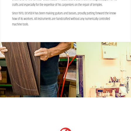
crafts and especially for the expertise of his carpenters on the repair of temples.
Since 1970, DEVISER has been making guitars and basses, proudly putting forward the know-
how of its workers. All instruments are handcrafted without any numerically controlled
machine tools.